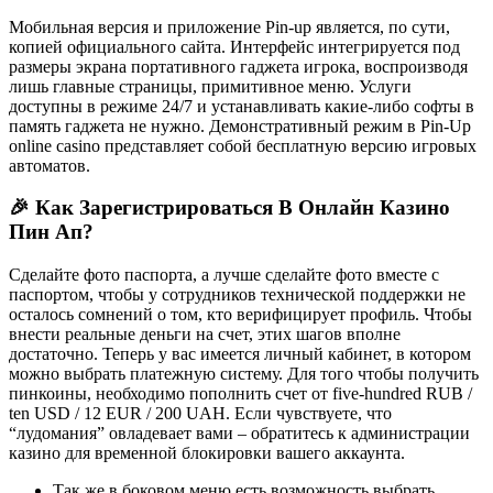
Мобильная версия и приложение Pin-up является, по сути,
копией официального сайта. Интерфейс интегрируется под
размеры экрана портативного гаджета игрока, воспроизводя
лишь главные страницы, примитивное меню. Услуги
доступны в режиме 24/7 и устанавливать какие-либо софты в
память гаджета не нужно. Демонстративный режим в Pin-Up
online casino представляет собой бесплатную версию игровых
автоматов.
🎉 Как Зарегистрироваться В Онлайн Казино
Пин Ап?
Сделайте фото паспорта, а лучше сделайте фото вместе с
паспортом, чтобы у сотрудников технической поддержки не
осталось сомнений о том, кто верифицирует профиль. Чтобы
внести реальные деньги на счет, этих шагов вполне
достаточно. Теперь у вас имеется личный кабинет, в котором
можно выбрать платежную систему. Для того чтобы получить
пинкоины, необходимо пополнить счет от five-hundred RUB /
ten USD / 12 EUR / 200 UAH. Если чувствуете, что
“лудомания” овладевает вами – обратитесь к администрации
казино для временной блокировки вашего аккаунта.
Так же в боковом меню есть возможность выбрать