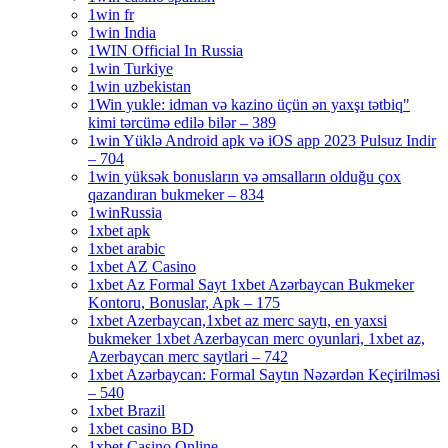
1win fr
1win India
1WIN Official In Russia
1win Turkiye
1win uzbekistan
1Win yukle: idman və kazino üçün ən yaxşı tətbiq"
kimi tərcümə edilə bilər – 389
1win Yüklə Android apk və iOS app 2023 Pulsuz Indir
– 704
1win yüksək bonusların və əmsalların olduğu çox
qazandıran bukmeker – 834
1winRussia
1xbet apk
1xbet arabic
1xbet AZ Casino
1xbet Az Formal Sayt 1xbet Azərbaycan Bukmeker
Kontoru, Bonuslar, Apk – 175
1xbet Azerbaycan,1xbet az merc saytı, en yaxsi
bukmeker 1xbet Azerbaycan merc oyunlari, 1xbet az,
Azerbaycan merc saytlari – 742
1xbet Azərbaycan: Formal Saytın Nəzərdən Keçirilməsi
– 540
1xbet Brazil
1xbet casino BD
1xbet Casino Online