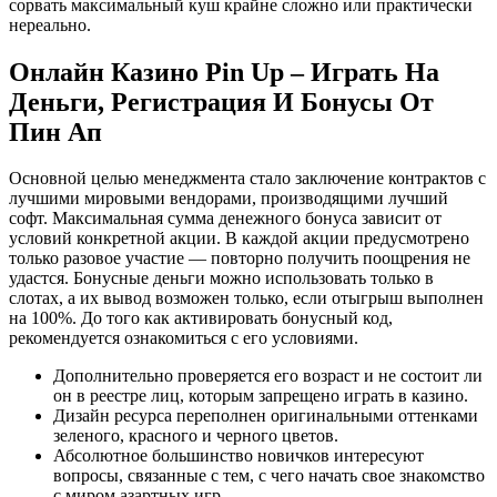
сорвать максимальный куш крайне сложно или практически
нереально.
Онлайн Казино Pin Up – Играть На
Деньги, Регистрация И Бонусы От
Пин Ап
Основной целью менеджмента стало заключение контрактов с
лучшими мировыми вендорами, производящими лучший
софт. Максимальная сумма денежного бонуса зависит от
условий конкретной акции. В каждой акции предусмотрено
только разовое участие — повторно получить поощрения не
удастся. Бонусные деньги можно использовать только в
слотах, а их вывод возможен только, если отыгрыш выполнен
на 100%. До того как активировать бонусный код,
рекомендуется ознакомиться с его условиями.
Дополнительно проверяется его возраст и не состоит ли
он в реестре лиц, которым запрещено играть в казино.
Дизайн ресурса переполнен оригинальными оттенками
зеленого, красного и черного цветов.
Абсолютное большинство новичков интересуют
вопросы, связанные с тем, с чего начать свое знакомство
с миром азартных игр.