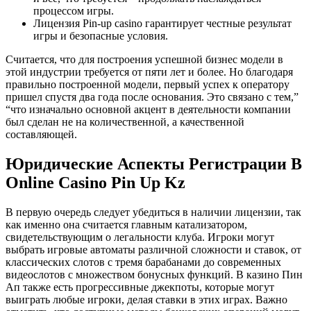
процессом игры.
Лицензия Pin-up casino гарантирует честные результат
игры и безопасные условия.
Считается, что для построения успешной бизнес модели в
этой индустрии требуется от пяти лет и более. Но благодаря
правильно построенной модели, первый успех к оператору
пришел спустя два года после основания. Это связано с тем,”
“что изначально основной акцент в деятельности компании
был сделан не на количественной, а качественной
составляющей.
Юридические Аспекты Регистрации В
Online Casino Pin Up Kz
В первую очередь следует убедиться в наличии лицензии, так
как именно она считается главным катализатором,
свидетельствующим о легальности клуба. Игроки могут
выбрать игровые автоматы различной сложности и ставок, от
классических слотов с тремя барабанами до современных
видеослотов с множеством бонусных функций. В казино Пин
Ап также есть прогрессивные джекпоты, которые могут
выиграть любые игроки, делая ставки в этих играх. Важно