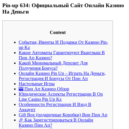
Pin-up 634: Официальный Сайт Онлайн Казино
На Деньги
Content
События, Ивенты И Подарки От Казино Pin-
up Kz
Какие Автоматы Гарантируют Выигрыш В
Пин Ап Казино?
Какой Минимальный Депозит Для
Получения Бонуса?
Онлайн Казино Pin Up – Играть На Деньги,
Регистрация И Бонусы От Пин Ап
Настольные Игры
🎰 Пин Ап Казино Обзор
Юридические Аспекты Регистрации В On
Line Casino Pin Up Kz
Особенности Регистрации И Вход В
Аккаунт
Gift Box (подарочные Коробки) Вин Пин Ап
🎉 Как Зарегистрироваться В Онлайн
Казино Пин Ап?