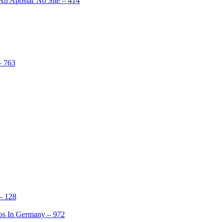
An Apostar No Site – 414
– 763
– 128
os In Germany – 972