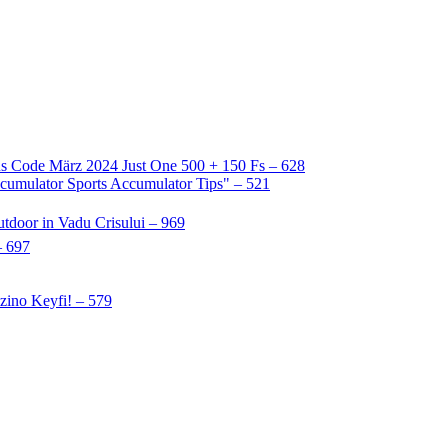
us Code März 2024 Just One 500 + 150 Fs – 628
cumulator Sports Accumulator Tips" – 521
utdoor in Vadu Crisului – 969
– 697
ino Keyfi! – 579