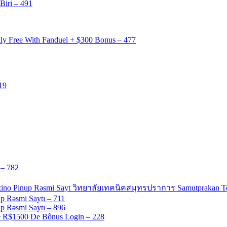
Biri – 491
ly Free With Fanduel + $300 Bonus – 477
19
 – 782
azino Pinup Rəsmi Sayt วิทยาลัยเทคนิคสมุทรปราการ Samutprakan Te
p Rəsmi Saytı – 711
p Rəsmi Saytı – 896
he R$1500 De Bônus Login – 228