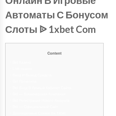
Онлайн В Игровые
Автоматы С Бонусом
Слоты ᐉ 1xbet Com
Content
Bet Казино
Live-казино
Ввод И Вывод Средств
Bet Промокод
Bet Вход В Личный Кабинет Сайта
Bet — Букмекерская Компания
Bet Регистрация Нового Аккаунта
Bet — Официальный Сайт
Долгосрочные Ставки На 1xbet