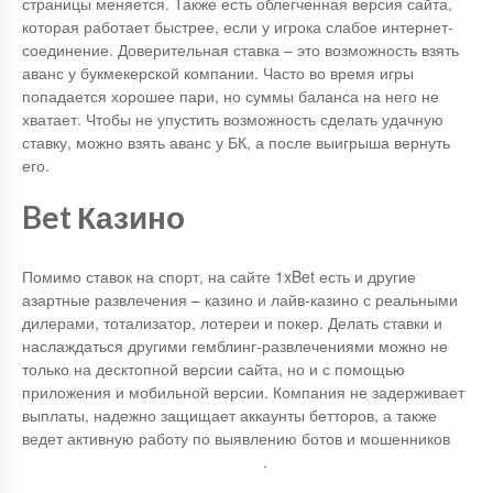
страницы меняется. Также есть облегченная версия сайта,
которая работает быстрее, если у игрока слабое интернет-
соединение. Доверительная ставка – это возможность взять
аванс у букмекерской компании. Часто во время игры
попадается хорошее пари, но суммы баланса на него не
хватает. Чтобы не упустить возможность сделать удачную
ставку, можно взять аванс у БК, а после выигрыша вернуть
его.
Bet Казино
Помимо ставок на спорт, на сайте 1xBet есть и другие
азартные развлечения – казино и лайв-казино с реальными
дилерами, тотализатор, лотереи и покер. Делать ставки и
наслаждаться другими гемблинг-развлечениями можно не
только на десктопной версии сайта, но и с помощью
приложения и мобильной версии. Компания не задерживает
выплаты, надежно защищает аккаунты бетторов, а также
ведет активную работу по выявлению ботов и мошенников
букмекерская контора 1xbet вход
.