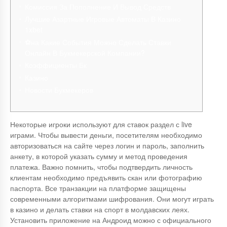
Комиссия За Пополнение И Вывод Средств
Лучшие Азартные Игровые Автоматы В Казино
1xbet
⚽на Какие События Можно Сделать Ставки
Онлайн В Букмекерской Компании?
Коэффициенты Бк
Казино
Новости Букмекеров
Некоторые игроки используют для ставок раздел с live
играми. Чтобы вывести деньги, посетителям необходимо
авторизоваться на сайте через логин и пароль, заполнить
анкету, в которой указать сумму и метод проведения
платежа. Важно помнить, чтобы подтвердить личность
клиентам необходимо предъявить скан или фотографию
паспорта. Все транзакции на платформе защищены
современными алгоритмами шифрования. Они могут играть
в казино и делать ставки на спорт в молдавских леях.
Установить приложение на Андроид можно с официального