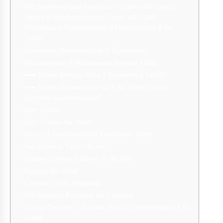
Bet Букмекерская Контора – Ставки На Спорт:
Линия И Коэффициенты Бонус 400 Usd,
Мобильные Приложения И Регистрация В Бк
1хбет
Основная Информация О Букмекере:
Приложения И Мобильная Версия 1xbet
➦➦ Какие Бонусы Есть У Букмекера 1xbet?
➦➦ Какие Преимущества У Бк 1xbet Перед
Другими Букмекерами?
Live Ставки
Live Ставки На 1xbet
Итоги О Букмекерской Компании 1xbet
Как Скачать 1xbet На Ios
Приветственный Бонус 1 Икс Бет
Бонусы Бк 1xbet
Скачать 1xbet Андроид
Bet Зеркало Рабочее На Сегодня
Слоты Онлайн – Лучшие Игры И Провайдеры У Бк
1xbet