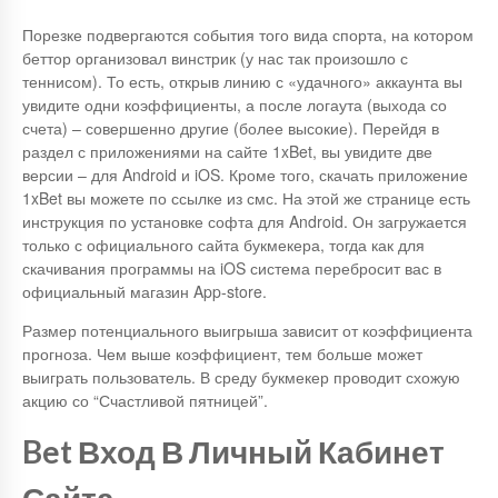
Порезке подвергаются события того вида спорта, на котором
беттор организовал винстрик (у нас так произошло с
теннисом). То есть, открыв линию с «удачного» аккаунта вы
увидите одни коэффициенты, а после логаута (выхода со
счета) – совершенно другие (более высокие). Перейдя в
раздел с приложениями на сайте 1xBet, вы увидите две
версии – для Android и iOS. Кроме того, скачать приложение
1xBet вы можете по ссылке из смс. На этой же странице есть
инструкция по установке софта для Android. Он загружается
только с официального сайта букмекера, тогда как для
скачивания программы на iOS система перебросит вас в
официальный магазин App-store.
Размер потенциального выигрыша зависит от коэффициента
прогноза. Чем выше коэффициент, тем больше может
выиграть пользователь. В среду букмекер проводит схожую
акцию со “Счастливой пятницей”.
Bet Вход В Личный Кабинет