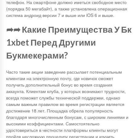
телефон. На смартфоне должно иметься свободное место
(порядка 50 мегабайт), а также установлена операционная
система андроид версии 7 и выше или iOS 6 и выше.
➦➦ Какие Преимущества У Бк
1xbet Перед Другими
Букмекерами?
Часто такие акции заведение рассылает потенциальным
клиентам на электронную почту, где новичок сможет
получить дополнительный бонус во время создания
аккаунта. Клиентам клуба, у которых возникают трудности,
всегда поможет службы технической поддержки, однако
самым важным правилом во время регистрации является
достижение 18 лет. Площадка обрела популярность
благодаря многочисленным бонусам, с широким линиями и
высокими коэффициентами. Самостоятельно
удостовериться в честности платформы клиенты могут
пройдя несложную процедуру регистрации и изучить