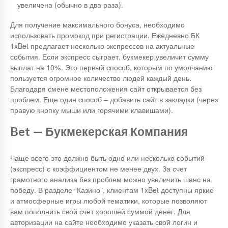
увеличена (обычно в два раза).
Для получение максимального бонуса, необходимо
использовать промокод при регистрации. Ежедневно БК
1xBet предлагает несколько экспрессов на актуальные
события. Если экспресс сыграет, букмекер увеличит сумму
выплат на 10%. Это первый способ, которым по умолчанию
пользуется огромное количество людей каждый день.
Благодаря смене местоположения сайт открывается без
проблем. Еще один способ – добавить сайт в закладки (через
правую кнопку мыши или горячими клавишами).
Bet — Букмекерская Компания
Чаще всего это должно быть одно или несколько событий
(экспресс) с коэффициентом не менее двух. За счет
грамотного анализа без проблем можно увеличить шанс на
победу. В разделе “Казино”, клиентам 1xBet доступны яркие
и атмосферные игры любой тематики, которые позволяют
вам пополнить свой счёт хорошей суммой денег. Для
авторизации на сайте необходимо указать свой логин и