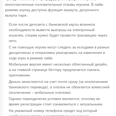
многочисленные положительные отзывы игроков. В лайв-
режиме игроку доступна функция кэшаута, досрочного
выкупа пари.
Если после депозита с банковской карты возникла
необходимости вывести выигрыш на электронный
кошелек, сперва нужно будет провести транзакцию через
него.
С ее помощью игроки могут следить за исходами в разных
дисциплинах и оперативно реагировать на изменения в
ходе игры в режиме лайв.
Мобильная версия имеет несколько облегченный дизайн,
а на главной странице беттору предлагается скачать
приложение.
Деньги зачисляются на счет почти сразу (за исключением
банковского перевода), а платеж не облагается комиссией
(исключение – мобильные платежи).
Однако периодически условия меняются, поэтому во
время регистрации стоит ознакомиться с актуальными.
На указанный номер телефона придет код который
необходимо ввести в соответствующие окошко,