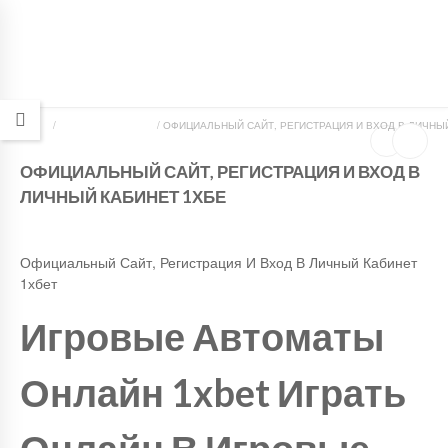
HOME
/
1XBET KAZAHSTAN
/
ОФИЦИАЛЬНЫЙ САЙТ, РЕГИСТРАЦИЯ И ВХОД В ЛИЧНЫ
ОФИЦИАЛЬНЫЙ САЙТ, РЕГИСТРАЦИЯ И ВХОД В
ЛИЧНЫЙ КАБИНЕТ 1ХБЕ
Официальный Сайт, Регистрация И Вход В Личный Кабинет
1хбет
Игровые Автоматы
Онлайн 1xbet Играть