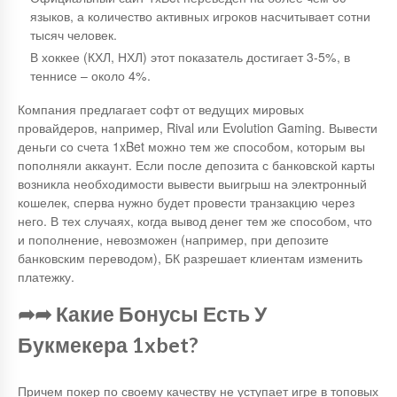
языков, а количество активных игроков насчитывает сотни
тысяч человек.
В хоккее (КХЛ, НХЛ) этот показатель достигает 3-5%, в
теннисе – около 4%.
Компания предлагает софт от ведущих мировых
провайдеров, например, Rival или Evolution Gaming. Вывести
деньги со счета 1xBet можно тем же способом, которым вы
пополняли аккаунт. Если после депозита с банковской карты
возникла необходимости вывести выигрыш на электронный
кошелек, сперва нужно будет провести транзакцию через
него. В тех случаях, когда вывод денег тем же способом, что
и пополнение, невозможен (например, при депозите
банковским переводом), БК разрешает клиентам изменить
платежку.
➦➦ Какие Бонусы Есть У
Букмекера 1xbet?
Причем покер по своему качеству не уступает игре в топовых