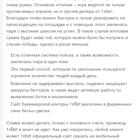
покер румах. Основное отличие – игра ведется не только
против живых игроков, но и против дилера от 1хбет.
Благодаря этому можно быстрее и лучше реагировать на
происходящее на площадке и с помощью этого заключать
пари с высоким шансом на успех. В таком случае итоговая
сумма будет ниже той, которую можно было бы получить в
случае победы, однако и риски меньше.
Есть отличная система поиска, а также возможность
заключать пари в один клик.
Это первый способ, которым по умолчанию пользуется
огромное количество людей каждый день.
Компания не задерживает выплаты, надежно защищает
аккаунты бетторов, а также ведет активную работу по
выявлению ботов и мошенников.
Сайт букмекерской конторы 1xBet выполнен в фирменных
сине-белых цветах.
Ставки можно делать только с основного счета, промокод
1xBet в зачет не идет. Как уже говорилось, любой клиент
может 1xbet официальный сайт скачать на мобильный