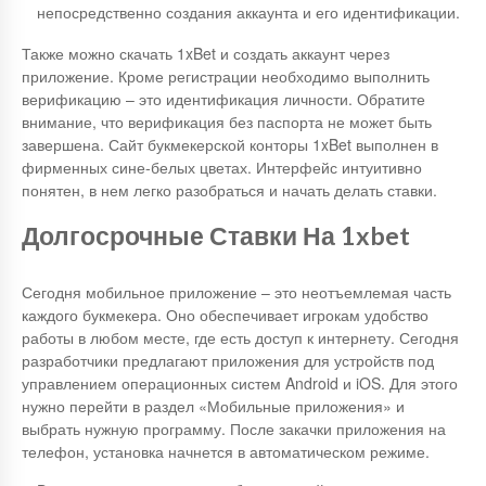
непосредственно создания аккаунта и его идентификации.
Также можно скачать 1xBet и создать аккаунт через
приложение. Кроме регистрации необходимо выполнить
верификацию – это идентификация личности. Обратите
внимание, что верификация без паспорта не может быть
завершена. Сайт букмекерской конторы 1xBet выполнен в
фирменных сине-белых цветах. Интерфейс интуитивно
понятен, в нем легко разобраться и начать делать ставки.
Долгосрочные Ставки На 1xbet
Сегодня мобильное приложение – это неотъемлемая часть
каждого букмекера. Оно обеспечивает игрокам удобство
работы в любом месте, где есть доступ к интернету. Сегодня
разработчики предлагают приложения для устройств под
управлением операционных систем Android и iOS. Для этого
нужно перейти в раздел «Мобильные приложения» и
выбрать нужную программу. После закачки приложения на
телефон, установка начнется в автоматическом режиме.