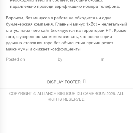
параллельно проводя верификацию номера телефона.
Впрочем, без минусов в работе не обходится ни одна
букмекерская компания. Главный минус 1xBet – нелегальный
статус, из-за чего сайт блокируется на территории РФ. Кроме
того, с уверенностью можем заявить, что после серии
удачных ставок контора без объяснения причин режет
максимумы и снижает коэффициенты.
Posted on
January 3, 2023
by
Touka Abel Esdras
in
1xbet
Kazahstan
DISPLAY FOOTER
COPYRIGHT © ALLIANCE BIBLIQUE DU CAMEROUN
2026
. ALL
RIGHTS RESERVED.