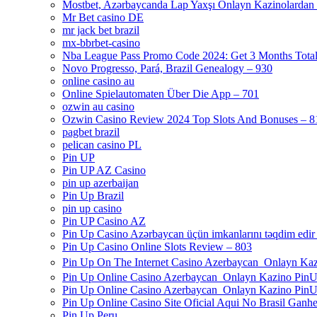
Mostbet, Azərbaycanda Lap Yaxşı Onlayn Kazinolardan 
Mr Bet casino DE
mr jack bet brazil
mx-bbrbet-casino
Nba League Pass Promo Code 2024: Get 3 Months Total
Novo Progresso, Pará, Brazil Genealogy – 930
online casino au
Online Spielautomaten Über Die App – 701
ozwin au casino
Ozwin Casino Review 2024 Top Slots And Bonuses – 8
pagbet brazil
pelican casino PL
Pin UP
Pin UP AZ Casino
pin up azerbaijan
Pin Up Brazil
pin up casino
Pin UP Casino AZ
Pin Up Casino Azərbaycan üçün imkanlarını təqdim edir
Pin Up Casino Online Slots Review – 803
Pin Up On The Internet Casino Azerbaycan ️ Onlayn K
Pin Up Online Casino Azerbaycan ️ Onlayn Kazino PinU
Pin Up Online Casino Azerbaycan ️ Onlayn Kazino PinU
Pin Up Online Casino Site Oficial Aqui No Brasil Gan
Pin Up Peru