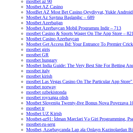
mostbet az 90
Mostbet AZ Casino
MostBet AZ Most Bet Casino Qeydiyyat, Yukle Android
Mostbet Az Saytına Başlanğıc – 689
Mostbet Azerbaijan
Mostbet Azerbaycan Mobil Proqramını Indir – 713
‎mostbet Casino & Sports Wager On The App Store – 82
Mostbet Casino Azerbaycan
Mostbet Get Access Bd: Your Entrance To Premier Crick
mostbet giriş
mostbet GR
mostbet hungary
Mostbet India Guide: The Very Best Site For Betting A
mostbet italy
mostbet kirish
‎mostbet Las Vegas Casino On The Particular App Store"
mostbet norway
mostbet ozbekistonda
mostbet royxatga olish
Mostbet Slovenija Twenty-five Bonus Nova Povezava 1
mostbet tr
Mostbet UZ Kirish
Mostbet-az91: İdman Mərcləri Və Giri Programming, 
mostbet-ru-serg
Mostbet, Azərbaycanda Lap əla Onlayn Kazinolardan Bi