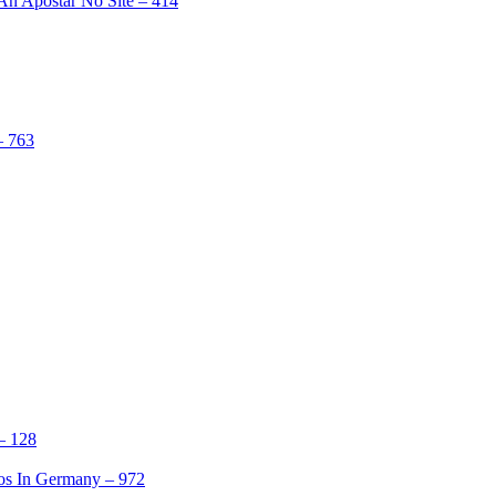
An Apostar No Site – 414
– 763
– 128
os In Germany – 972