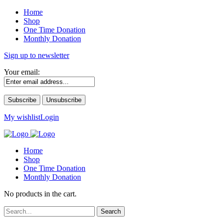
Home
Shop
One Time Donation
Monthly Donation
Sign up to newsletter
Your email:
My wishlist
Login
Home
Shop
One Time Donation
Monthly Donation
No products in the cart.