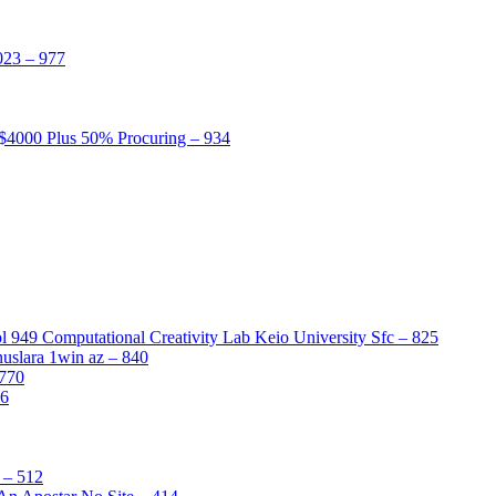
023 – 977
$4000 Plus 50% Procuring – 934
l 949 Computational Creativity Lab Keio University Sfc – 825
uslara 1win az – 840
 770
96
 – 512