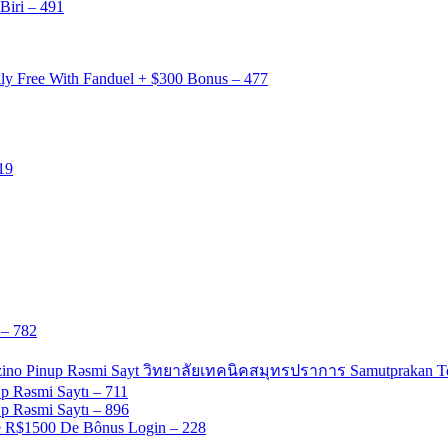
Biri – 491
ly Free With Fanduel + $300 Bonus – 477
19
 – 782
azino Pinup Rəsmi Sayt วิทยาลัยเทคนิคสมุทรปราการ Samutprakan Te
p Rəsmi Saytı – 711
p Rəsmi Saytı – 896
he R$1500 De Bônus Login – 228