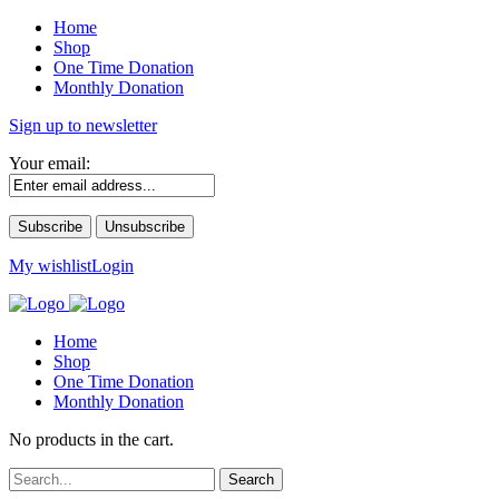
Home
Shop
One Time Donation
Monthly Donation
Sign up to newsletter
Your email:
My wishlist
Login
Home
Shop
One Time Donation
Monthly Donation
No products in the cart.