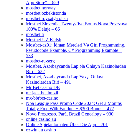
App Store" – 629
mostbet norway
mostbet ozbekistonda
mostbet royxatga olish
Mostbet Slovenija Twenty-five Bonus Nova Povezava
100% Deluje – 66
mostbet tr
Mostbet UZ Kirish
Mostbet-az91: İdman Mərcləri Və Giri Programming,
Pseudocode Example, C# Programming Example –
533
mostbet-ru-serg
Mostbet, Azərbaycanda Lap əla Onlayn Kazinolardan
Biri – 622
Mostbet, Azərbaycanda Lap Yaxşı Onlayn
Kazinolardan Biri – 491
Mr Bet casino DE
mr jack bet brazil
mx-bbrbet-casino
Nba League Pass Promo Code 2024: Get 3 Months
Totally Free With Fanduel + $300 Bonus – 477
Novo Progresso, Pará, Brazil Genealogy – 930
online casino au
Online Spielautomaten Über Die App – 701
ozwin au casino