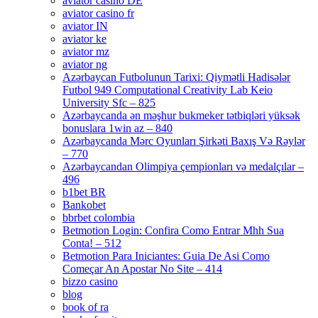
aviator casino DE
aviator casino fr
aviator IN
aviator ke
aviator mz
aviator ng
Azərbaycan Futbolunun Tarixi: Qiymətli Hadisələr
Futbol 949 Computational Creativity Lab Keio
University Sfc – 825
Azərbaycanda ən məşhur bukmeker tətbiqləri yüksək
bonuslara 1win az – 840
Azərbaycanda Mərc Oyunları Şirkəti Baxış Və Rəylər
– 770
Azərbaycandan Olimpiya çempionları və medalçılar –
496
b1bet BR
Bankobet
bbrbet colombia
Betmotion Login: Confira Como Entrar Mhh Sua
Conta! – 512
Betmotion Para Iniciantes: Guia De Asi Como
Começar An Apostar No Site – 414
bizzo casino
blog
book of ra