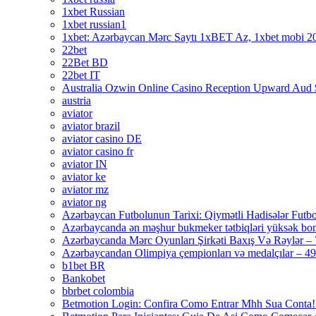
1xbet Russian
1xbet russian1
1xbet: Azərbaycan Mərc Saytı 1xBET Az, 1xbet mobi 2
22bet
22Bet BD
22bet IT
Australia Ozwin Online Casino Reception Upward Aud 
austria
aviator
aviator brazil
aviator casino DE
aviator casino fr
aviator IN
aviator ke
aviator mz
aviator ng
Azərbaycan Futbolunun Tarixi: Qiymətli Hadisələr Futbo
Azərbaycanda ən məşhur bukmeker tətbiqləri yüksək bon
Azərbaycanda Mərc Oyunları Şirkəti Baxış Və Rəylər –
Azərbaycandan Olimpiya çempionları və medalçılar – 4
b1bet BR
Bankobet
bbrbet colombia
Betmotion Login: Confira Como Entrar Mhh Sua Conta!