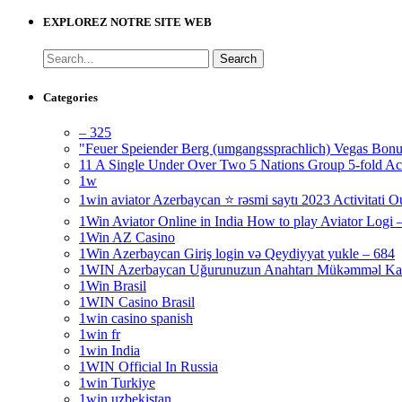
EXPLOREZ NOTRE SITE WEB
Categories
– 325
"Feuer Speiender Berg (umgangssprachlich) Vegas Bon
11 A Single Under Over Two 5 Nations Group 5-fold Ac
1w
1win aviator Azerbaycan ⭐️ rəsmi saytı 2023 Activitati O
1Win Aviator Online in India How to play Aviator Logi 
1Win AZ Casino
1Win Azerbaycan Giriş login və Qeydiyyat yukle – 684
1WIN Azerbaycan Uğurunuzun Anahtarı Mükəmməl Kaz
1Win Brasil
1WIN Casino Brasil
1win casino spanish
1win fr
1win India
1WIN Official In Russia
1win Turkiye
1win uzbekistan