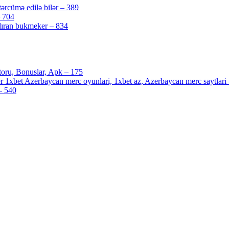
ərcümə edilə bilər – 389
– 704
dıran bukmeker – 834
oru, Bonuslar, Apk – 175
r 1xbet Azerbaycan merc oyunlari, 1xbet az, Azerbaycan merc saytlari
– 540