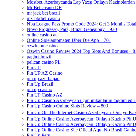
Mostbet, Azərbaycanda Lap Yaxşı Onlayn Kazinolardan 
Mr Bet casino DE
mr jack bet brazil
mx-bbrbet-casino
Nba League Pass Promo Code 2024: Get 3 Months Total
Novo Progresso, Pará, Brazil Genealogy – 930
online casino au
Online Spielautomaten Über Die App – 701
ozwin au casino
Ozwin Casino Review 2024 Top Slots And Bonuses – 8
pagbet brazil
pelican casino PL
Pin UP
Pin UP AZ Casino
pin up azerbaijan
Pin Up Brazil
pin up casino
Pin UP Casino AZ
Pin Up Casino Azərbaycan üçün imkanlarını təqdim edir
Pin Up Casino Online Slots Review – 803
Pin Up On The Internet Casino Azerbaycan ️ Onlayn K
Pin Up Online Casino Azerbaycan ️ Onlayn Kazino PinU
Pin Up Online Casino Azerbaycan ️ Onlayn Kazino PinU
Pin Up Online Casino Site Oficial Aqui No Brasil Gan
Pin Up Peru