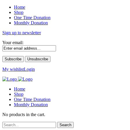
Home
Shop
One Time Donation
Monthly Donation
Sign up to newsletter
Your email:
My wishlist
Login
Home
Shop
One Time Donation
Monthly Donation
No products in the cart.