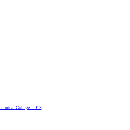
chnical College – 913