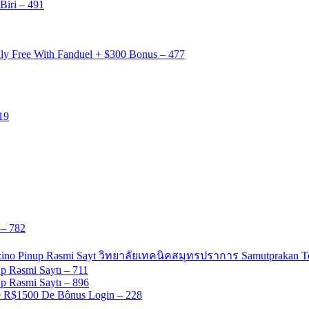
Biri – 491
ly Free With Fanduel + $300 Bonus – 477
19
 – 782
azino Pinup Rəsmi Sayt วิทยาลัยเทคนิคสมุทรปราการ Samutprakan Te
p Rəsmi Saytı – 711
p Rəsmi Saytı – 896
he R$1500 De Bônus Login – 228