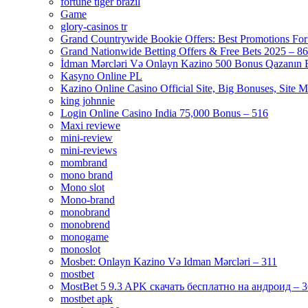
fortune tiger brazil
Game
glory-casinos tr
Grand Countrywide Bookie Offers: Best Promotions Fo
Grand Nationwide Betting Offers & Free Bets 2025 – 8
İdman Mərcləri Və Onlayn Kazino 500 Bonus Qazanın 
Kasyno Online PL
Kazino Online Casino Official Site, Big Bonuses, Site 
king johnnie
Login Online Casino India 75,000 Bonus – 516
Maxi reviewe
mini-review
mini-reviews
mombrand
mono brand
Mono slot
Mono-brand
monobrand
monobrend
monogame
monoslot
Mosbet: Onlayn Kazino Və Idman Mərcləri – 311
mostbet
MostBet 5 9.3 APK скачать бесплатно на андроид – 3
mostbet apk