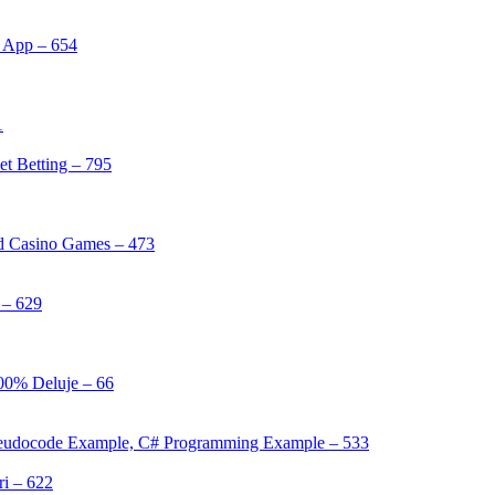
 App – 654
1
et Betting – 795
nd Casino Games – 473
 – 629
00% Deluje – 66
Pseudocode Example, C# Programming Example – 533
ri – 622