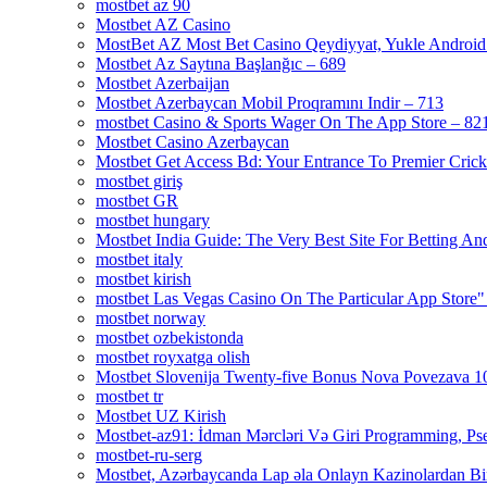
mostbet az 90
Mostbet AZ Casino
MostBet AZ Most Bet Casino Qeydiyyat, Yukle Android
Mostbet Az Saytına Başlanğıc – 689
Mostbet Azerbaijan
Mostbet Azerbaycan Mobil Proqramını Indir – 713
‎mostbet Casino & Sports Wager On The App Store – 82
Mostbet Casino Azerbaycan
Mostbet Get Access Bd: Your Entrance To Premier Crick
mostbet giriş
mostbet GR
mostbet hungary
Mostbet India Guide: The Very Best Site For Betting A
mostbet italy
mostbet kirish
‎mostbet Las Vegas Casino On The Particular App Store"
mostbet norway
mostbet ozbekistonda
mostbet royxatga olish
Mostbet Slovenija Twenty-five Bonus Nova Povezava 1
mostbet tr
Mostbet UZ Kirish
Mostbet-az91: İdman Mərcləri Və Giri Programming, 
mostbet-ru-serg
Mostbet, Azərbaycanda Lap əla Onlayn Kazinolardan Bi