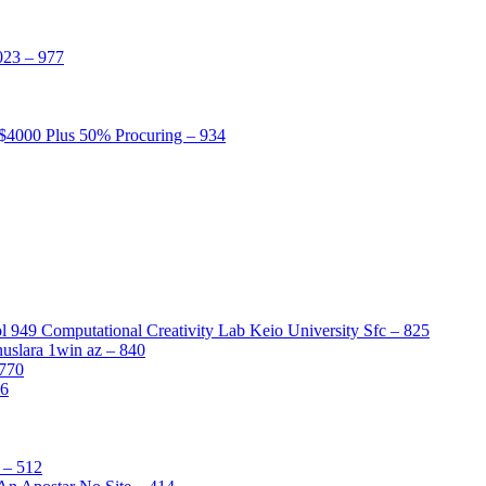
023 – 977
$4000 Plus 50% Procuring – 934
l 949 Computational Creativity Lab Keio University Sfc – 825
uslara 1win az – 840
 770
96
 – 512