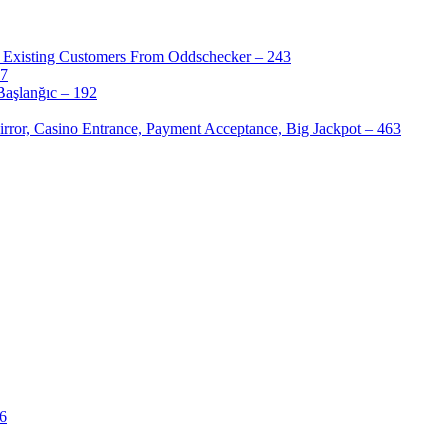
r Existing Customers From Oddschecker – 243
67
Başlanğıc – 192
Mirror, Casino Entrance, Payment Acceptance, Big Jackpot – 463
6