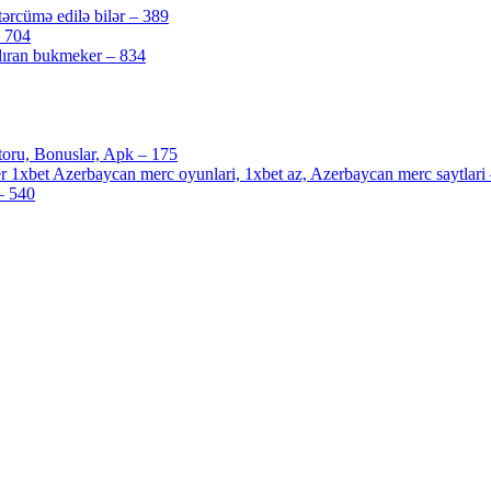
ərcümə edilə bilər – 389
– 704
dıran bukmeker – 834
oru, Bonuslar, Apk – 175
r 1xbet Azerbaycan merc oyunlari, 1xbet az, Azerbaycan merc saytlari
– 540