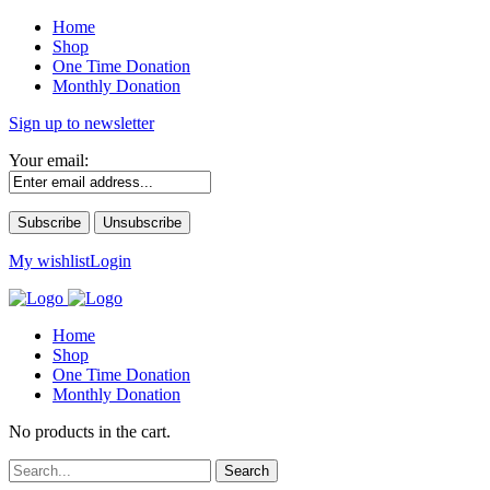
Home
Shop
One Time Donation
Monthly Donation
Sign up to newsletter
Your email:
My wishlist
Login
Home
Shop
One Time Donation
Monthly Donation
No products in the cart.