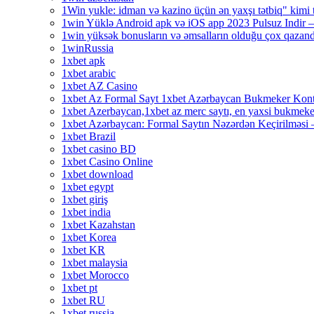
1Win yukle: idman və kazino üçün ən yaxşı tətbiq" kimi t
1win Yüklə Android apk və iOS app 2023 Pulsuz Indir 
1win yüksək bonusların və əmsalların olduğu çox qazan
1winRussia
1xbet apk
1xbet arabic
1xbet AZ Casino
1xbet Az Formal Sayt 1xbet Azərbaycan Bukmeker Kont
1xbet Azerbaycan,1xbet az merc saytı, en yaxsi bukmeke
1xbet Azərbaycan: Formal Saytın Nəzərdən Keçirilməsi 
1xbet Brazil
1xbet casino BD
1xbet Casino Online
1xbet download
1xbet egypt
1xbet giriş
1xbet india
1xbet Kazahstan
1xbet Korea
1xbet KR
1xbet malaysia
1xbet Morocco
1xbet pt
1xbet RU
1xbet russia