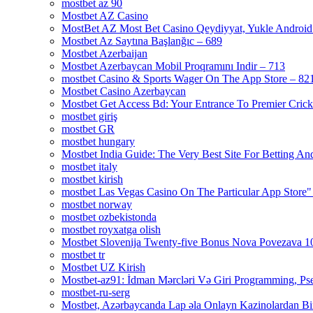
mostbet az 90
Mostbet AZ Casino
MostBet AZ Most Bet Casino Qeydiyyat, Yukle Android
Mostbet Az Saytına Başlanğıc – 689
Mostbet Azerbaijan
Mostbet Azerbaycan Mobil Proqramını Indir – 713
‎mostbet Casino & Sports Wager On The App Store – 82
Mostbet Casino Azerbaycan
Mostbet Get Access Bd: Your Entrance To Premier Crick
mostbet giriş
mostbet GR
mostbet hungary
Mostbet India Guide: The Very Best Site For Betting A
mostbet italy
mostbet kirish
‎mostbet Las Vegas Casino On The Particular App Store"
mostbet norway
mostbet ozbekistonda
mostbet royxatga olish
Mostbet Slovenija Twenty-five Bonus Nova Povezava 1
mostbet tr
Mostbet UZ Kirish
Mostbet-az91: İdman Mərcləri Və Giri Programming, 
mostbet-ru-serg
Mostbet, Azərbaycanda Lap əla Onlayn Kazinolardan Bi