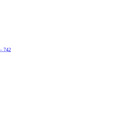
 – 742