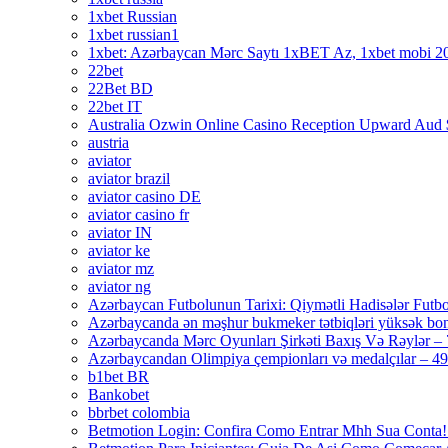
1xbet Russian
1xbet russian1
1xbet: Azərbaycan Mərc Saytı 1xBET Az, 1xbet mobi 2
22bet
22Bet BD
22bet IT
Australia Ozwin Online Casino Reception Upward Aud 
austria
aviator
aviator brazil
aviator casino DE
aviator casino fr
aviator IN
aviator ke
aviator mz
aviator ng
Azərbaycan Futbolunun Tarixi: Qiymətli Hadisələr Futbo
Azərbaycanda ən məşhur bukmeker tətbiqləri yüksək bon
Azərbaycanda Mərc Oyunları Şirkəti Baxış Və Rəylər –
Azərbaycandan Olimpiya çempionları və medalçılar – 4
b1bet BR
Bankobet
bbrbet colombia
Betmotion Login: Confira Como Entrar Mhh Sua Conta!