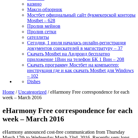
казино
Макси-обзорник
Мостбет официальный сайт букмекерской конторы
Mostbet – 628
Пролив мейнов
Пролив сетки
сателлиты
Сегодня, 1 июля началась онлайн-регистрация
документов соискателей в магистратуру – 37
Скачать Mostbet на Андроид бесплатно
приложение 1Вин на телефон БК 1 Вин – 208
Скачать программу Мостбет на компьютер:
инструкция где и как скачать Mostbet для Windows
– 102
Dishes
Home
/
Uncategorized
/
eHarmony Free correspondence for each
week – March 2016
eHarmony Free correspondence for each
week – March 2016
eHarmony announced cost-free communication from Thursday
March 17th to Wednesday March 23rd, 2016. Recently very long