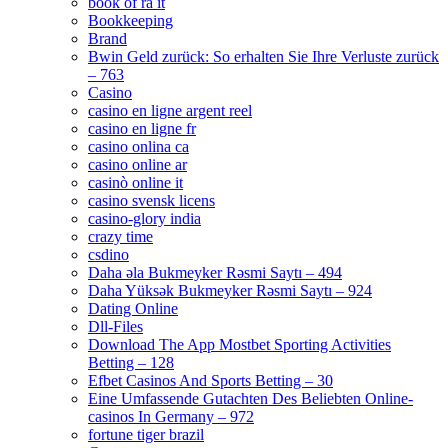
book of ra it
Bookkeeping
Brand
Bwin Geld zurück: So erhalten Sie Ihre Verluste zurück
– 763
Casino
casino en ligne argent reel
casino en ligne fr
casino onlina ca
casino online ar
casinò online it
casino svensk licens
casino-glory india
crazy time
csdino
Daha əla Bukmeyker Rəsmi Saytı – 494
Daha Yüksək Bukmeyker Rəsmi Saytı – 924
Dating Online
Dll-Files
Download The App Mostbet Sporting Activities
Betting – 128
Efbet Casinos And Sports Betting – 30
Eine Umfassende Gutachten Des Beliebten Online-
casinos In Germany – 972
fortune tiger brazil