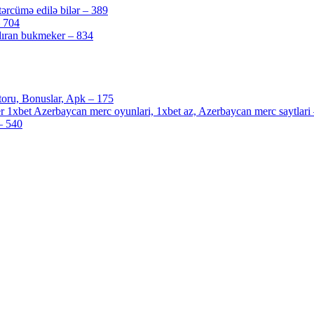
ərcümə edilə bilər – 389
– 704
dıran bukmeker – 834
oru, Bonuslar, Apk – 175
r 1xbet Azerbaycan merc oyunlari, 1xbet az, Azerbaycan merc saytlari
– 540