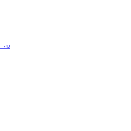
 – 742