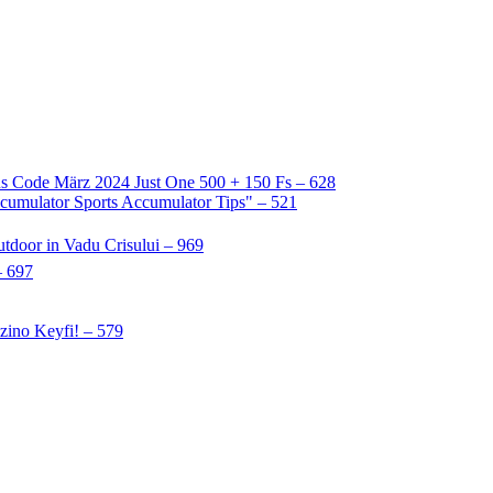
us Code März 2024 Just One 500 + 150 Fs – 628
cumulator Sports Accumulator Tips" – 521
utdoor in Vadu Crisului – 969
– 697
ino Keyfi! – 579