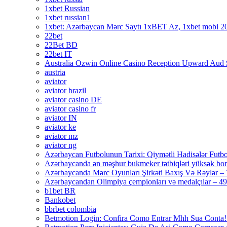
1xbet Russian
1xbet russian1
1xbet: Azərbaycan Mərc Saytı 1xBET Az, 1xbet mobi 2
22bet
22Bet BD
22bet IT
Australia Ozwin Online Casino Reception Upward Aud 
austria
aviator
aviator brazil
aviator casino DE
aviator casino fr
aviator IN
aviator ke
aviator mz
aviator ng
Azərbaycan Futbolunun Tarixi: Qiymətli Hadisələr Futbo
Azərbaycanda ən məşhur bukmeker tətbiqləri yüksək bon
Azərbaycanda Mərc Oyunları Şirkəti Baxış Və Rəylər –
Azərbaycandan Olimpiya çempionları və medalçılar – 4
b1bet BR
Bankobet
bbrbet colombia
Betmotion Login: Confira Como Entrar Mhh Sua Conta!