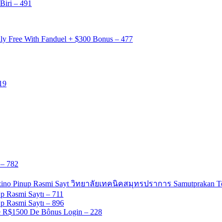
Biri – 491
ly Free With Fanduel + $300 Bonus – 477
19
 – 782
azino Pinup Rəsmi Sayt วิทยาลัยเทคนิคสมุทรปราการ Samutprakan Te
p Rəsmi Saytı – 711
p Rəsmi Saytı – 896
he R$1500 De Bônus Login – 228