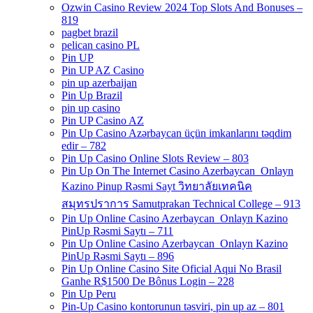
Ozwin Casino Review 2024 Top Slots And Bonuses –
819
pagbet brazil
pelican casino PL
Pin UP
Pin UP AZ Casino
pin up azerbaijan
Pin Up Brazil
pin up casino
Pin UP Casino AZ
Pin Up Casino Azərbaycan üçün imkanlarını təqdim
edir – 782
Pin Up Casino Online Slots Review – 803
Pin Up On The Internet Casino Azerbaycan ️ Onlayn
Kazino Pinup Rəsmi Sayt วิทยาลัยเทคนิค
สมุทรปราการ Samutprakan Technical College – 913
Pin Up Online Casino Azerbaycan ️ Onlayn Kazino
PinUp Rəsmi Saytı – 711
Pin Up Online Casino Azerbaycan ️ Onlayn Kazino
PinUp Rəsmi Saytı – 896
Pin Up Online Casino Site Oficial Aqui No Brasil
Ganhe R$1500 De Bônus Login – 228
Pin Up Peru
Pin-Up Casino kontorunun təsviri, pin up az – 801