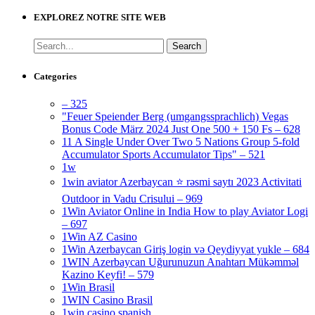
EXPLOREZ NOTRE SITE WEB
Categories
– 325
"Feuer Speiender Berg (umgangssprachlich) Vegas
Bonus Code März 2024 Just One 500 + 150 Fs – 628
11 A Single Under Over Two 5 Nations Group 5-fold
Accumulator Sports Accumulator Tips" – 521
1w
1win aviator Azerbaycan ⭐️ rəsmi saytı 2023 Activitati
Outdoor in Vadu Crisului – 969
1Win Aviator Online in India How to play Aviator Logi
– 697
1Win AZ Casino
1Win Azerbaycan Giriş login və Qeydiyyat yukle – 684
1WIN Azerbaycan Uğurunuzun Anahtarı Mükəmməl
Kazino Keyfi! – 579
1Win Brasil
1WIN Casino Brasil
1win casino spanish