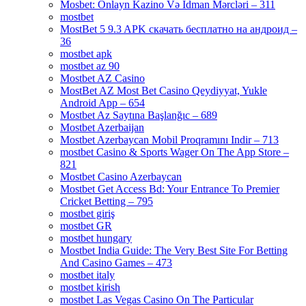
Mosbet: Onlayn Kazino Və Idman Mərcləri – 311
mostbet
MostBet 5 9.3 APK скачать бесплатно на андроид –
36
mostbet apk
mostbet az 90
Mostbet AZ Casino
MostBet AZ Most Bet Casino Qeydiyyat, Yukle
Android App – 654
Mostbet Az Saytına Başlanğıc – 689
Mostbet Azerbaijan
Mostbet Azerbaycan Mobil Proqramını Indir – 713
‎mostbet Casino & Sports Wager On The App Store –
821
Mostbet Casino Azerbaycan
Mostbet Get Access Bd: Your Entrance To Premier
Cricket Betting – 795
mostbet giriş
mostbet GR
mostbet hungary
Mostbet India Guide: The Very Best Site For Betting
And Casino Games – 473
mostbet italy
mostbet kirish
‎mostbet Las Vegas Casino On The Particular