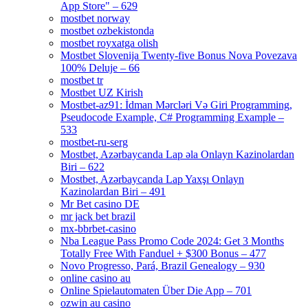
App Store" – 629
mostbet norway
mostbet ozbekistonda
mostbet royxatga olish
Mostbet Slovenija Twenty-five Bonus Nova Povezava
100% Deluje – 66
mostbet tr
Mostbet UZ Kirish
Mostbet-az91: İdman Mərcləri Və Giri Programming,
Pseudocode Example, C# Programming Example –
533
mostbet-ru-serg
Mostbet, Azərbaycanda Lap əla Onlayn Kazinolardan
Biri – 622
Mostbet, Azərbaycanda Lap Yaxşı Onlayn
Kazinolardan Biri – 491
Mr Bet casino DE
mr jack bet brazil
mx-bbrbet-casino
Nba League Pass Promo Code 2024: Get 3 Months
Totally Free With Fanduel + $300 Bonus – 477
Novo Progresso, Pará, Brazil Genealogy – 930
online casino au
Online Spielautomaten Über Die App – 701
ozwin au casino