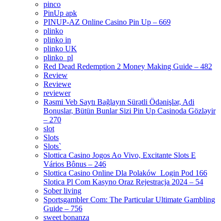
pinco
PinUp apk
PINUP-AZ Online Casino Pin Up – 669
plinko
plinko in
plinko UK
plinko_pl
Red Dead Redemption 2 Money Making Guide – 482
Review
Reviewe
reviewer
Rəsmi Veb Saytı Bağlayın️ Sürətli Ödənişlər, Adi
Bonuslar, Bütün Bunlar Sizi Pin Up Casinoda Gözləyir
– 270
slot
Slots
Slots`
Slottica Casino Jogos Ao Vivo, Excitante Slots E
Vários Bônus – 246
Slottica Casino Online Dla Polaków ️ Login Pod 166
Slotica Pl Com Kasyno Oraz Rejestracja 2024 – 54
Sober living
Sportsgambler Com: The Particular Ultimate Gambling
Guide – 756
sweet bonanza