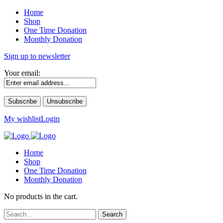
Home
Shop
One Time Donation
Monthly Donation
Sign up to newsletter
Your email:
My wishlist
Login
Home
Shop
One Time Donation
Monthly Donation
No products in the cart.