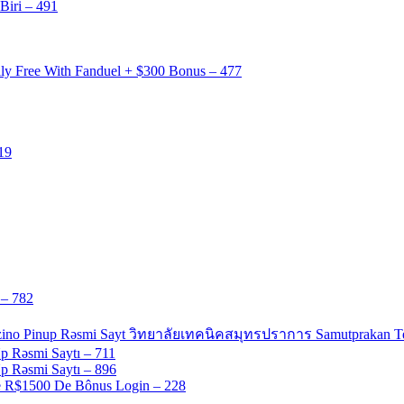
Biri – 491
ly Free With Fanduel + $300 Bonus – 477
19
 – 782
azino Pinup Rəsmi Sayt วิทยาลัยเทคนิคสมุทรปราการ Samutprakan Te
p Rəsmi Saytı – 711
p Rəsmi Saytı – 896
he R$1500 De Bônus Login – 228