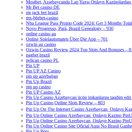
Mostbet, Azərbaycanda Lap Yaxşı Onlayn Kazinolardan 
Mr Bet casino DE
mr jack bet brazil
mx-bbrbet-casino
Nba League Pass Promo Code 2024: Get 3 Months Total
Novo Progresso, Pará, Brazil Genealogy – 930
online casino au
Online Spielautomaten Über Die App – 701
ozwin au casino
Ozwin Casino Review 2024 Top Slots And Bonuses – 8
pagbet brazil
pelican casino PL
Pin UP
Pin UP AZ Casino
pin up azerbaijan
Pin Up Brazil
pin up casino
Pin UP Casino AZ
Pin Up Casino Azərbaycan üçün imkanlarını təqdim edir
Pin Up Casino Online Slots Review – 803
Pin Up On The Internet Casino Azerbaycan ️ Onlayn K
Pin Up Online Casino Azerbaycan ️ Onlayn Kazino PinU
Pin Up Online Casino Azerbaycan ️ Onlayn Kazino PinU
Pin Up Online Casino Site Oficial Aqui No Brasil Gan
Pin Up Peru