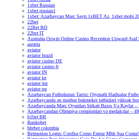
1xbet Russian
1xbet russian1
1xbet: Azərbaycan Mərc Saytı 1xBET Az, 1xbet mobi 2
22bet
22Bet BD
22bet IT
Australia Ozwin Online Casino Reception Upward Aud 
austria
aviator
aviator brazil
aviator casino DE
aviator casino fr
aviator IN
aviator ke
aviator mz
aviator ng
Azərbaycan Futbolunun Tarixi: Qiymətli Hadisələr Futbo
Azərbaycanda ən məşhur bukmeker tətbiqləri yüksək bon
Azərbaycanda Mərc Oyunları Şirkəti Baxış Və Rəylər –
Azərbaycandan Olimpiya çempionları və medalçılar – 4
b1bet BR
Bankobet
bbrbet colombia
Betmotion Login: Confira Como Entrar Mhh Sua Conta!