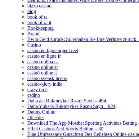
Betmotion Para Iniciantes: Guia De Asi Como Começar 
bizzo casino
blog
book of ra
book of ra it
Bookkeeping
Brand
Bwin Geld zurück: So erhalten Sie Ihre Verluste zurück 
Casino
casino en ligne argent reel
casino en ligne fr
casino onlina ca
casino online ar
casinò online it
casino svensk licens
casino-glory india
crazy time
csdino
Daha əla Bukmeyker Rəsmi Saytı – 494
Daha Yüksək Bukmeyker Rəsmi Saytı – 924
Dating Online
Dll-Files
Download The App Mostbet Sporting Activities Betting 
Efbet Casinos And Sports Betting – 30
Eine Umfassende Gutachten Des Beliebten Online-casin