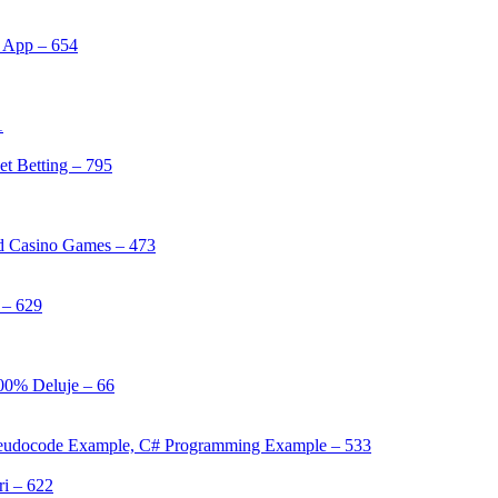
 App – 654
1
et Betting – 795
nd Casino Games – 473
 – 629
00% Deluje – 66
Pseudocode Example, C# Programming Example – 533
ri – 622