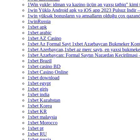
1Win yukle: idman və kazino üçün ən yaxşı tətbiq" kimi t
1win Yüklə Android apk və iOS app 2023 Pulsuz Indir 
1win yüksək bonusların və əmsalların olduğu çox qazan
1winRussia
1xbet apk
1xbet arabic
1xbet AZ Casino
1xbet Az Formal Sayt 1xbet Azərbaycan Bukmeker Kont
1xbet Azerbaycan,1xbet az merc saytı, en yaxsi bukmeke
1xbet Azərbaycan: Formal Saytın Nəzərdən Keçirilməsi 
1xbet Brazil
1xbet casino BD
1xbet Casino Online
1xbet download
1xbet egypt
1xbet giriş
1xbet india
1xbet Kazahstan
1xbet Korea
1xbet KR
1xbet malaysia
1xbet Morocco
1xbet pt
1xbet RU
1xbet russia