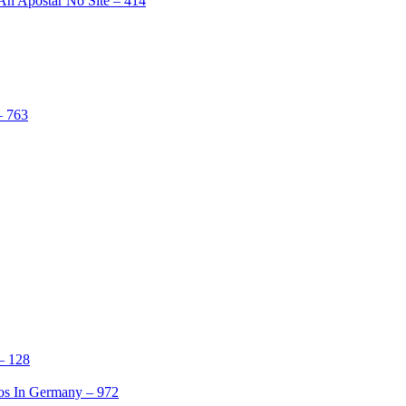
An Apostar No Site – 414
– 763
– 128
os In Germany – 972