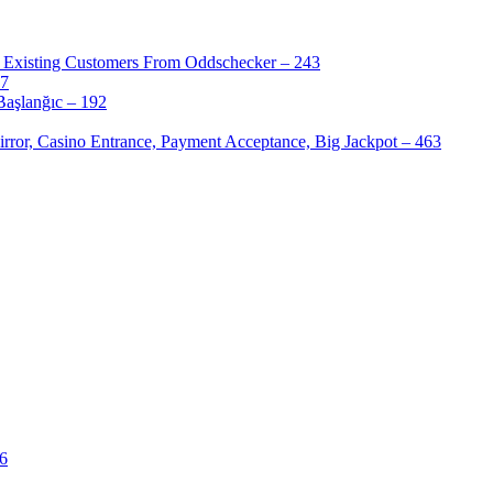
r Existing Customers From Oddschecker – 243
67
Başlanğıc – 192
Mirror, Casino Entrance, Payment Acceptance, Big Jackpot – 463
6