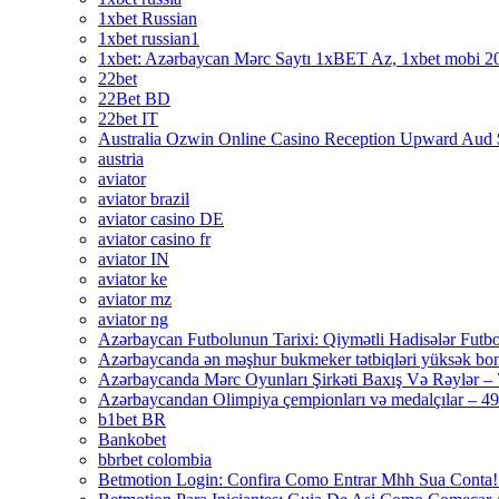
1xbet Russian
1xbet russian1
1xbet: Azərbaycan Mərc Saytı 1xBET Az, 1xbet mobi 2
22bet
22Bet BD
22bet IT
Australia Ozwin Online Casino Reception Upward Aud 
austria
aviator
aviator brazil
aviator casino DE
aviator casino fr
aviator IN
aviator ke
aviator mz
aviator ng
Azərbaycan Futbolunun Tarixi: Qiymətli Hadisələr Futbo
Azərbaycanda ən məşhur bukmeker tətbiqləri yüksək bon
Azərbaycanda Mərc Oyunları Şirkəti Baxış Və Rəylər –
Azərbaycandan Olimpiya çempionları və medalçılar – 4
b1bet BR
Bankobet
bbrbet colombia
Betmotion Login: Confira Como Entrar Mhh Sua Conta!