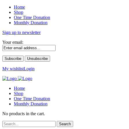
Home
Shop
One Time Donation
Monthly Donation
Sign up to newsletter
Your email:
My wishlist
Login
Home
Shop
One Time Donation
Monthly Donation
No products in the cart.