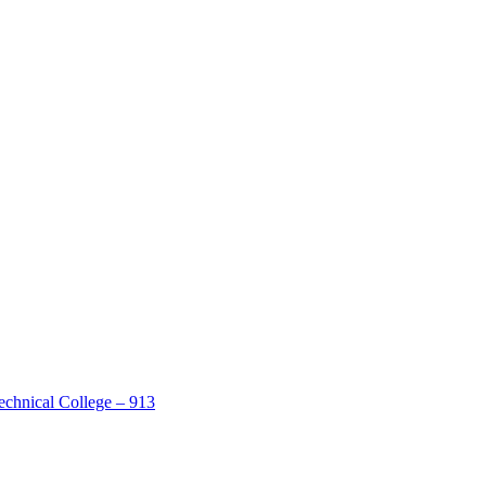
chnical College – 913