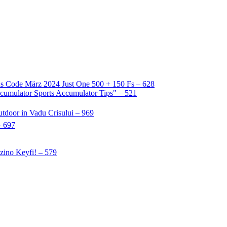
us Code März 2024 Just One 500 + 150 Fs – 628
cumulator Sports Accumulator Tips" – 521
utdoor in Vadu Crisului – 969
– 697
ino Keyfi! – 579