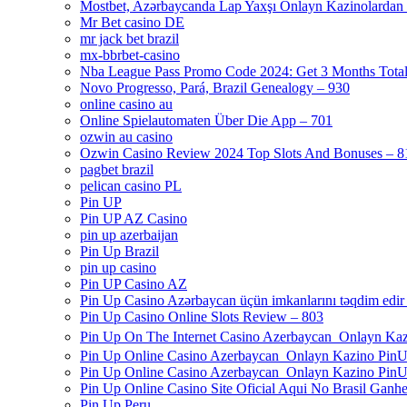
Mostbet, Azərbaycanda Lap Yaxşı Onlayn Kazinolardan 
Mr Bet casino DE
mr jack bet brazil
mx-bbrbet-casino
Nba League Pass Promo Code 2024: Get 3 Months Total
Novo Progresso, Pará, Brazil Genealogy – 930
online casino au
Online Spielautomaten Über Die App – 701
ozwin au casino
Ozwin Casino Review 2024 Top Slots And Bonuses – 8
pagbet brazil
pelican casino PL
Pin UP
Pin UP AZ Casino
pin up azerbaijan
Pin Up Brazil
pin up casino
Pin UP Casino AZ
Pin Up Casino Azərbaycan üçün imkanlarını təqdim edir
Pin Up Casino Online Slots Review – 803
Pin Up On The Internet Casino Azerbaycan ️ Onlayn K
Pin Up Online Casino Azerbaycan ️ Onlayn Kazino PinU
Pin Up Online Casino Azerbaycan ️ Onlayn Kazino PinU
Pin Up Online Casino Site Oficial Aqui No Brasil Gan
Pin Up Peru