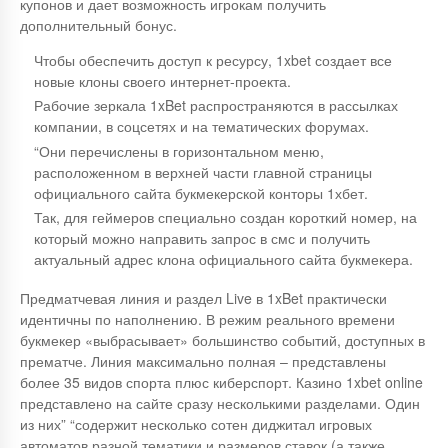
купонов и дает возможность игрокам получить
дополнительный бонус.
Чтобы обеспечить доступ к ресурсу, 1xbet создает все
новые клоны своего интернет-проекта.
Рабочие зеркала 1xBet распространяются в рассылках
компании, в соцсетях и на тематических форумах.
“Они перечислены в горизонтальном меню,
расположенном в верхней части главной страницы
официального сайта букмекерской конторы 1хбет.
Так, для геймеров специально создан короткий номер, на
который можно направить запрос в смс и получить
актуальный адрес клона официального сайта букмекера.
Предматчевая линия и раздел Live в 1xBet практически
идентичны по наполнению. В режим реального времени
букмекер «выбрасывает» большинство событий, доступных в
прематче. Линия максимально полная – представлены
более 35 видов спорта плюс киберспорт. Казино 1xbet online
представлено на сайте сразу несколькими разделами. Один
из них” “содержит несколько сотен диджитал игровых
автоматов разной тематики и размеров ставок (а также