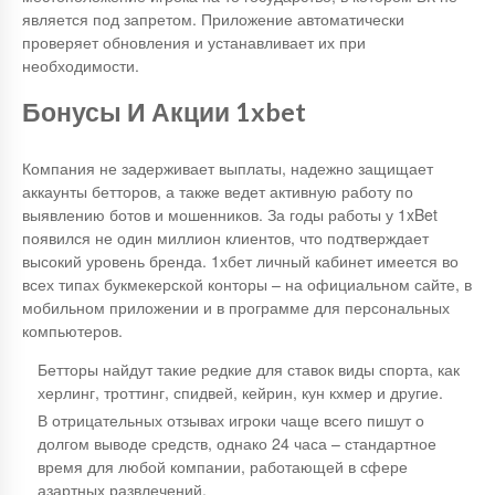
является под запретом. Приложение автоматически
проверяет обновления и устанавливает их при
необходимости.
Бонусы И Акции 1xbet
Компания не задерживает выплаты, надежно защищает
аккаунты бетторов, а также ведет активную работу по
выявлению ботов и мошенников. За годы работы у 1xBet
появился не один миллион клиентов, что подтверждает
высокий уровень бренда. 1хбет личный кабинет имеется во
всех типах букмекерской конторы – на официальном сайте, в
мобильном приложении и в программе для персональных
компьютеров.
Бетторы найдут такие редкие для ставок виды спорта, как
херлинг, троттинг, спидвей, кейрин, кун кхмер и другие.
В отрицательных отзывах игроки чаще всего пишут о
долгом выводе средств, однако 24 часа – стандартное
время для любой компании, работающей в сфере
азартных развлечений.