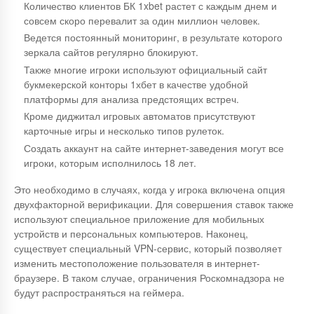
Количество клиентов БК 1xbet растет с каждым днем и
совсем скоро перевалит за один миллион человек.
Ведется постоянный мониторинг, в результате которого
зеркала сайтов регулярно блокируют.
Также многие игроки используют официальный сайт
букмекерской конторы 1хбет в качестве удобной
платформы для анализа предстоящих встреч.
Кроме диджитал игровых автоматов присутствуют
карточные игры и несколько типов рулеток.
Создать аккаунт на сайте интернет-заведения могут все
игроки, которым исполнилось 18 лет.
Это необходимо в случаях, когда у игрока включена опция
двухфакторной верификации. Для совершения ставок также
используют специальное приложение для мобильных
устройств и персональных компьютеров. Наконец,
существует специальный VPN-сервис, который позволяет
изменить местоположение пользователя в интернет-
браузере. В таком случае, ограничения Роскомнадзора не
будут распространяться на геймера.