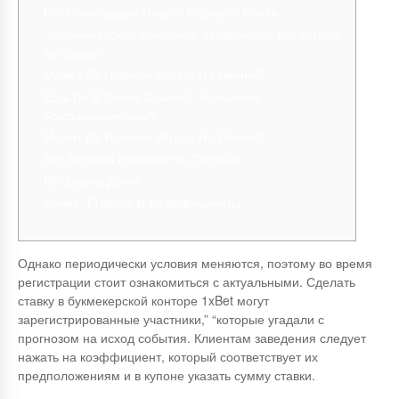
Bet Регистрация Нового Игрового Счета
🥇букмекерская Компания 1xbet — Что Вы Хотели
Бы Знать?
Может Ли Новичок Играть На Линии?
Есть Ли В Линии Ставки С Большими
Коэффициентами?
Может Ли Новичок Играть На Линии?
Bet Зеркало Рабочее На Сегодня
Bet Вывод Денег
Линия, Friendly И Коэффициенты
Однако периодически условия меняются, поэтому во время
регистрации стоит ознакомиться с актуальными. Сделать
ставку в букмекерской конторе 1xBet могут
зарегистрированные участники,” “которые угадали с
прогнозом на исход события. Клиентам заведения следует
нажать на коэффициент, который соответствует их
предположениям и в купоне указать сумму ставки.