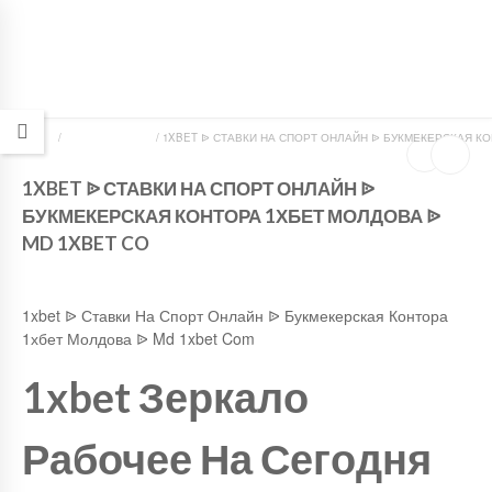
HOME
/
1XBET RUSSIAN
/
1XBET ᐉ СТАВКИ НА СПОРТ ОНЛАЙН ᐉ БУКМЕКЕРСКАЯ КО
1XBET ᐉ СТАВКИ НА СПОРТ ОНЛАЙН ᐉ
БУКМЕКЕРСКАЯ КОНТОРА 1ХБЕТ МОЛДОВА ᐉ
MD 1XBET CO
1xbet ᐉ Ставки На Спорт Онлайн ᐉ Букмекерская Контора
1хбет Молдова ᐉ Md 1xbet Com
1xbet Зеркало
Рабочее На Сегодня