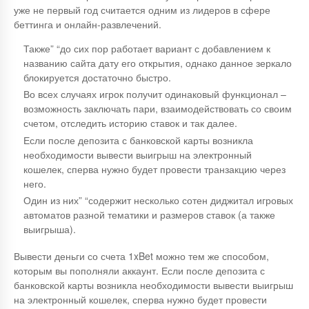
уже не первый год считается одним из лидеров в сфере
беттинга и онлайн-развлечений.
Также” “до сих пор работает вариант с добавлением к
названию сайта дату его открытия, однако данное зеркало
блокируется достаточно быстро.
Во всех случаях игрок получит одинаковый функционал –
возможность заключать пари, взаимодействовать со своим
счетом, отследить историю ставок и так далее.
Если после депозита с банковской карты возникла
необходимости вывести выигрыш на электронный
кошелек, сперва нужно будет провести транзакцию через
него.
Один из них” “содержит несколько сотен диджитал игровых
автоматов разной тематики и размеров ставок (а также
выигрыша).
Вывести деньги со счета 1xBet можно тем же способом,
которым вы пополняли аккаунт. Если после депозита с
банковской карты возникла необходимости вывести выигрыш
на электронный кошелек, сперва нужно будет провести