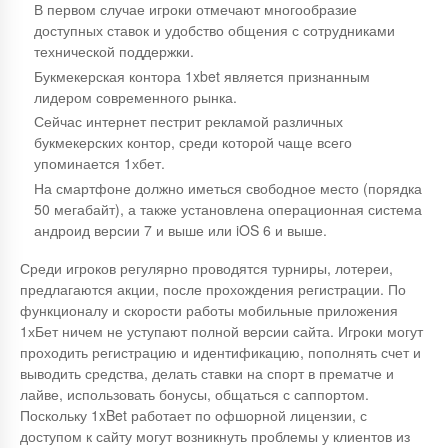
В первом случае игроки отмечают многообразие
доступных ставок и удобство общения с сотрудниками
технической поддержки.
Букмекерская контора 1xbet является признанным
лидером современного рынка.
Сейчас интернет пестрит рекламой различных
букмекерских контор, среди которой чаще всего
упоминается 1хбет.
На смартфоне должно иметься свободное место (порядка
50 мегабайт), а также установлена операционная система
андроид версии 7 и выше или iOS 6 и выше.
Среди игроков регулярно проводятся турниры, лотереи,
предлагаются акции, после прохождения регистрации. По
функционалу и скорости работы мобильные приложения
1хБет ничем не уступают полной версии сайта. Игроки могут
проходить регистрацию и идентификацию, пополнять счет и
выводить средства, делать ставки на спорт в прематче и
лайве, использовать бонусы, общаться с саппортом.
Поскольку 1xBet работает по офшорной лицензии, с
доступом к сайту могут возникнуть проблемы у клиентов из