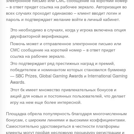
электронное письмо или СМС сообщение на короткий номер
– в ответ придет ссылка на рабочее зеркало. Авторизация во
всех случаях проходит одинаково – клиент вводит логин и
пароль и подтверждает желание войти в личный кабинет.
Это необходимо в случаях, когда у игрока включена опция
двухфакторной верификации.
Помочь может и отправленное электронное письмо или
СМС сообщение на короткий номер – в ответ придет
ссылка на рабочее зеркало.
Это подтверждает ряд престижных наград и премий,
победителем и номинантом которых становился букмекер
— SBC Prizes, Global Gaming Awards и International Gaming
Awards.
Этот бк имеет множество привлекательных бонусов и
акций для новых и постоянных пользователей, что делает
игру на нем еще более интересной.
Площадка обрела популярность благодаря многочисленным
бонусам, с широким линиями и высокими коэффициентами.
Самостоятельно удостовериться в честности платформы
клиенты могут пройдя несложную процедуру регистрации и