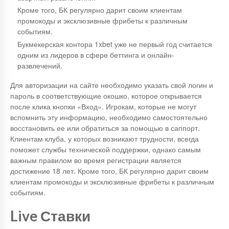
Кроме того, БК регулярно дарит своим клиентам
промокоды и эксклюзивные фрибеты к различным
событиям.
Букмекерская контора 1xbet уже не первый год считается
одним из лидеров в сфере беттинга и онлайн-
развлечений.
Для авторизации на сайте необходимо указать свой логин и
пароль в соответствующие окошко, которое открывается
после клика кнопки «Вход». Игрокам, которые не могут
вспомнить эту информацию, необходимо самостоятельно
восстановить ее или обратиться за помощью в саппорт.
Клиентам клуба, у которых возникают трудности, всегда
поможет службы технической поддержки, однако самым
важным правилом во время регистрации является
достижение 18 лет. Кроме того, БК регулярно дарит своим
клиентам промокоды и эксклюзивные фрибеты к различным
событиям.
Live Ставки