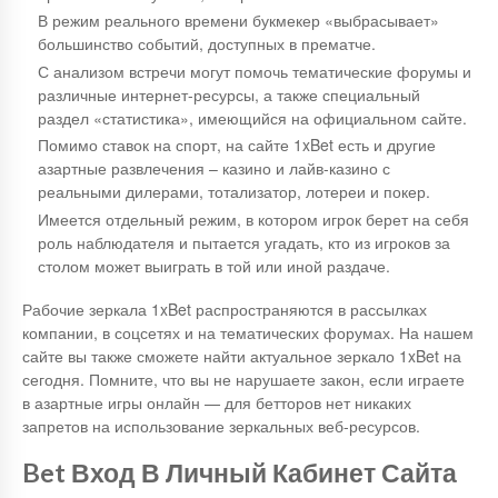
В режим реального времени букмекер «выбрасывает»
большинство событий, доступных в прематче.
С анализом встречи могут помочь тематические форумы и
различные интернет-ресурсы, а также специальный
раздел «статистика», имеющийся на официальном сайте.
Помимо ставок на спорт, на сайте 1xBet есть и другие
азартные развлечения – казино и лайв-казино с
реальными дилерами, тотализатор, лотереи и покер.
Имеется отдельный режим, в котором игрок берет на себя
роль наблюдателя и пытается угадать, кто из игроков за
столом может выиграть в той или иной раздаче.
Рабочие зеркала 1xBet распространяются в рассылках
компании, в соцсетях и на тематических форумах. На нашем
сайте вы также сможете найти актуальное зеркало 1xBet на
сегодня. Помните, что вы не нарушаете закон, если играете
в азартные игры онлайн — для бетторов нет никаких
запретов на использование зеркальных веб-ресурсов.
Bet Вход В Личный Кабинет Сайта