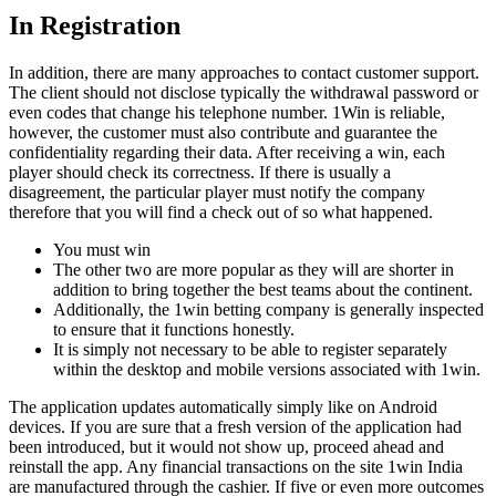
In Registration
In addition, there are many approaches to contact customer support.
The client should not disclose typically the withdrawal password or
even codes that change his telephone number. 1Win is reliable,
however, the customer must also contribute and guarantee the
confidentiality regarding their data. After receiving a win, each
player should check its correctness. If there is usually a
disagreement, the particular player must notify the company
therefore that you will find a check out of so what happened.
You must win
The other two are more popular as they will are shorter in
addition to bring together the best teams about the continent.
Additionally, the 1win betting company is generally inspected
to ensure that it functions honestly.
It is simply not necessary to be able to register separately
within the desktop and mobile versions associated with 1win.
The application updates automatically simply like on Android
devices. If you are sure that a fresh version of the application had
been introduced, but it would not show up, proceed ahead and
reinstall the app. Any financial transactions on the site 1win India
are manufactured through the cashier. If five or even more outcomes