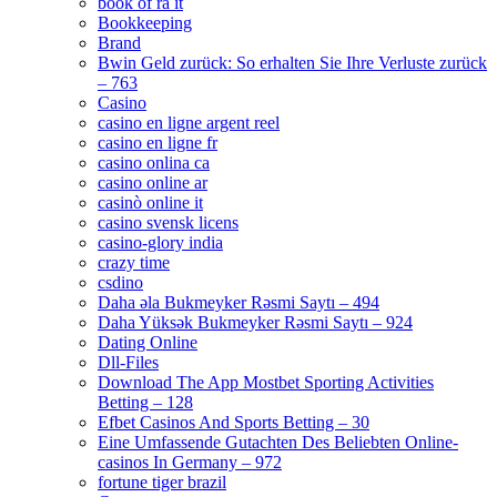
book of ra it
Bookkeeping
Brand
Bwin Geld zurück: So erhalten Sie Ihre Verluste zurück
– 763
Casino
casino en ligne argent reel
casino en ligne fr
casino onlina ca
casino online ar
casinò online it
casino svensk licens
casino-glory india
crazy time
csdino
Daha əla Bukmeyker Rəsmi Saytı – 494
Daha Yüksək Bukmeyker Rəsmi Saytı – 924
Dating Online
Dll-Files
Download The App Mostbet Sporting Activities
Betting – 128
Efbet Casinos And Sports Betting – 30
Eine Umfassende Gutachten Des Beliebten Online-
casinos In Germany – 972
fortune tiger brazil