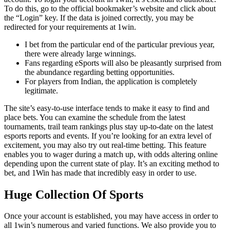
To do this, go to the official bookmaker’s website and click about
the “Login” key. If the data is joined correctly, you may be
redirected for your requirements at 1win.
I bet from the particular end of the particular previous year,
there were already large winnings.
Fans regarding eSports will also be pleasantly surprised from
the abundance regarding betting opportunities.
For players from Indian, the application is completely
legitimate.
The site’s easy-to-use interface tends to make it easy to find and
place bets. You can examine the schedule from the latest
tournaments, trail team rankings plus stay up-to-date on the latest
esports reports and events. If you’re looking for an extra level of
excitement, you may also try out real-time betting. This feature
enables you to wager during a match up, with odds altering online
depending upon the current state of play. It’s an exciting method to
bet, and 1Win has made that incredibly easy in order to use.
Huge Collection Of Sports
Once your account is established, you may have access in order to
all 1win’s numerous and varied functions. We also provide you to