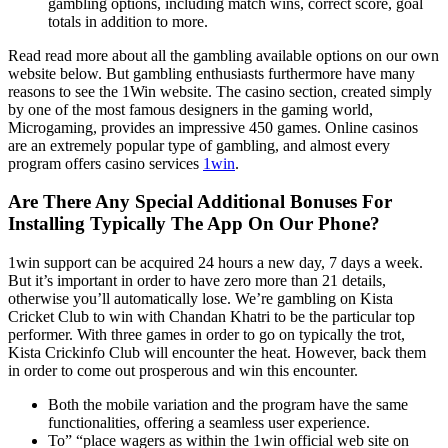
gambling options, including match wins, correct score, goal
totals in addition to more.
Read read more about all the gambling available options on our own
website below. But gambling enthusiasts furthermore have many
reasons to see the 1Win website. The casino section, created simply
by one of the most famous designers in the gaming world,
Microgaming, provides an impressive 450 games. Online casinos
are an extremely popular type of gambling, and almost every
program offers casino services
1win
.
Are There Any Special Additional Bonuses For
Installing Typically The App On Our Phone?
1win support can be acquired 24 hours a new day, 7 days a week.
But it’s important in order to have zero more than 21 details,
otherwise you’ll automatically lose. We’re gambling on Kista
Cricket Club to win with Chandan Khatri to be the particular top
performer. With three games in order to go on typically the trot,
Kista Crickinfo Club will encounter the heat. However, back them
in order to come out prosperous and win this encounter.
Both the mobile variation and the program have the same
functionalities, offering a seamless user experience.
To” “place wagers as within the 1win official web site on