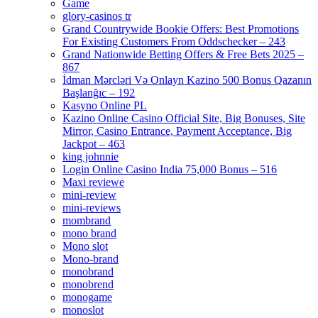
Game
glory-casinos tr
Grand Countrywide Bookie Offers: Best Promotions
For Existing Customers From Oddschecker – 243
Grand Nationwide Betting Offers & Free Bets 2025 –
867
İdman Mərcləri Və Onlayn Kazino 500 Bonus Qazanın
Başlanğıc – 192
Kasyno Online PL
Kazino Online Casino Official Site, Big Bonuses, Site
Mirror, Casino Entrance, Payment Acceptance, Big
Jackpot – 463
king johnnie
Login Online Casino India 75,000 Bonus – 516
Maxi reviewe
mini-review
mini-reviews
mombrand
mono brand
Mono slot
Mono-brand
monobrand
monobrend
monogame
monoslot