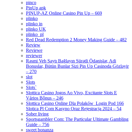
pinco
PinUp apk
PINUP-AZ Online Casino Pin Up – 669
plinko
plinko in
plinko UK
plinko_pl
Red Dead Redemption 2 Money Making Guide – 482
Review
Reviewe
reviewer
Rəsmi Veb Saytı Bağlayın️ Sürətli Ödənişlər, Adi
Bonuslar, Bütün Bunlar Sizi Pin Up Casinoda Gözləyir
– 270
slot
Slots
Slots`
Slottica Casino Jogos Ao Vivo, Excitante Slots E
Vários Bônus – 246
Slottica Casino Online Dla Polaków ️ Login Pod 166
Slotica Pl Com Kasyno Oraz Rejestracja 2024 – 54
Sober living
Sportsgambler Com: The Particular Ultimate Gambling
Guide – 756
sweet bonanza