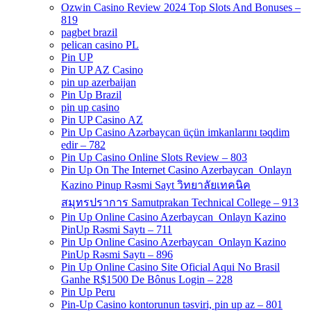
Ozwin Casino Review 2024 Top Slots And Bonuses –
819
pagbet brazil
pelican casino PL
Pin UP
Pin UP AZ Casino
pin up azerbaijan
Pin Up Brazil
pin up casino
Pin UP Casino AZ
Pin Up Casino Azərbaycan üçün imkanlarını təqdim
edir – 782
Pin Up Casino Online Slots Review – 803
Pin Up On The Internet Casino Azerbaycan ️ Onlayn
Kazino Pinup Rəsmi Sayt วิทยาลัยเทคนิค
สมุทรปราการ Samutprakan Technical College – 913
Pin Up Online Casino Azerbaycan ️ Onlayn Kazino
PinUp Rəsmi Saytı – 711
Pin Up Online Casino Azerbaycan ️ Onlayn Kazino
PinUp Rəsmi Saytı – 896
Pin Up Online Casino Site Oficial Aqui No Brasil
Ganhe R$1500 De Bônus Login – 228
Pin Up Peru
Pin-Up Casino kontorunun təsviri, pin up az – 801