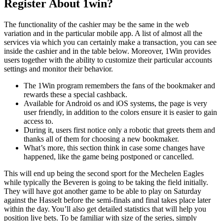
Register About 1win?
The functionality of the cashier may be the same in the web
variation and in the particular mobile app. A list of almost all the
services via which you can certainly make a transaction, you can see
inside the cashier and in the table below. Moreover, 1Win provides
users together with the ability to customize their particular accounts
settings and monitor their behavior.
The 1Win program remembers the fans of the bookmaker and
rewards these a special cashback.
Available for Android os and iOS systems, the page is very
user friendly, in addition to the colors ensure it is easier to gain
access to.
During it, users first notice only a robotic that greets them and
thanks all of them for choosing a new bookmaker.
What’s more, this section think in case some changes have
happened, like the game being postponed or cancelled.
This will end up being the second sport for the Mechelen Eagles
while typically the Beveren is going to be taking the field initially.
They will have got another game to be able to play on Saturday
against the Hasselt before the semi-finals and final takes place later
within the day. You’ll also get detailed statistics that will help you
position live bets. To be familiar with size of the series, simply