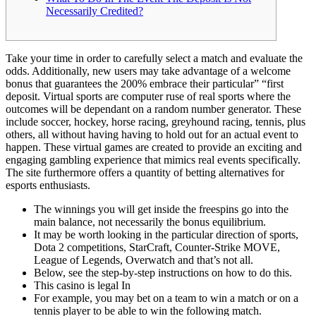
Necessarily Credited?
Take your time in order to carefully select a match and evaluate the
odds. Additionally, new users may take advantage of a welcome
bonus that guarantees the 200% embrace their particular” “first
deposit. Virtual sports are computer ruse of real sports where the
outcomes will be dependant on a random number generator. These
include soccer, hockey, horse racing, greyhound racing, tennis, plus
others, all without having having to hold out for an actual event to
happen. These virtual games are created to provide an exciting and
engaging gambling experience that mimics real events specifically.
The site furthermore offers a quantity of betting alternatives for
esports enthusiasts.
The winnings you will get inside the freespins go into the
main balance, not necessarily the bonus equilibrium.
It may be worth looking in the particular direction of sports,
Dota 2 competitions, StarCraft, Counter-Strike MOVE,
League of Legends, Overwatch and that’s not all.
Below, see the step-by-step instructions on how to do this.
This casino is legal In
For example, you may bet on a team to win a match or on a
tennis player to be able to win the following match.