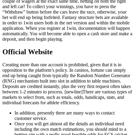
couple of wagers at the exact same time, betting on both the right
and left car! To collect your winnings, you have to press the
“Withdraw” button before the cars leave the race, otherwise, your
bet will end up being forfeited. Fantasy structure bets are available
in order to 1win users both in the net version and within the mobile
application. When you register at 1win, documentation will happen
automatically. You will become able to open a cash store and make a
deposit, and then begin playing.
Official Website
Creating more than one account is prohibited, given that it is in
opposition to the platform’s policy. In casinos, fortune can simply
end up being caught from typically the Random Number Generator
(RNG) mechanism built into slot in addition to table machines.
Deposits are credited instantly, plus the very first request often takes
between 1-2 minutes to process. [newline]There are various types of
markets to select from, such as totals, odds, handicaps, stats, and
individual forecasts for athlete efficiency.
In addition, presently there are many ways to contact
customer service.
Once you will get almost all the details an individual need
including the own match estimations, you should mind to a
betting site with a really good feasible odds for ECS cricket