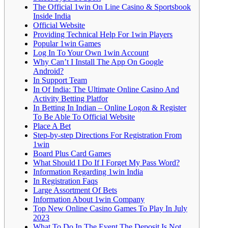
The Official 1win On Line Casino & Sportsbook
Inside India
Official Website
Providing Technical Help For 1win Players
Popular 1win Games
Log In To Your Own 1win Account
Why Can’t I Install The App On Google
Android?
In Support Team
In Of India: The Ultimate Online Casino And
Activity Betting Platfor
In Betting In Indian – Online Logon & Register
To Be Able To Official Website
Place A Bet
Step-by-step Directions For Registration From
1win
Board Plus Card Games
What Should I Do If I Forget My Pass Word?
Information Regarding 1win India
In Registration Faqs
Large Assortment Of Bets
Information About 1win Company
Top New Online Casino Games To Play In July
2023
What To Do In The Event The Deposit Is Not