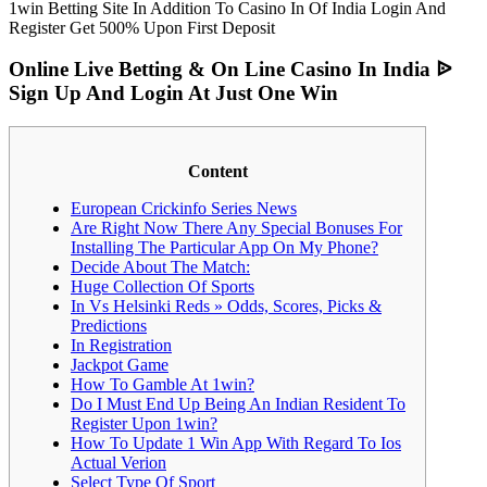
1win Betting Site In Addition To Casino In Of India Login And
Register Get 500% Upon First Deposit
Online Live Betting & On Line Casino In India ᐉ
Sign Up And Login At Just One Win
Content
European Crickinfo Series News
Are Right Now There Any Special Bonuses For
Installing The Particular App On My Phone?
Decide About The Match:
Huge Collection Of Sports
In Vs Helsinki Reds » Odds, Scores, Picks &
Predictions
In Registration
Jackpot Game
How To Gamble At 1win?
Do I Must End Up Being An Indian Resident To
Register Upon 1win?
How To Update 1 Win App With Regard To Ios
Actual Verion
Select Type Of Sport