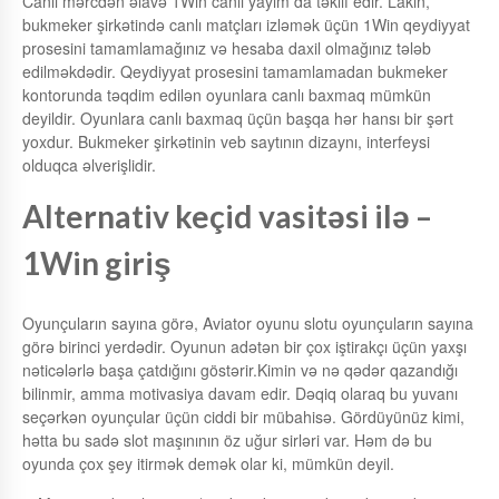
Canlı mərcdən əlavə 1Win canlı yayım da təklif edir. Lakin,
bukmeker şirkətində canlı matçları izləmək üçün 1Win qeydiyyat
prosesini tamamlamağınız və hesaba daxil olmağınız tələb
edilməkdədir. Qeydiyyat prosesini tamamlamadan bukmeker
kontorunda təqdim edilən oyunlara canlı baxmaq mümkün
deyildir. Oyunlara canlı baxmaq üçün başqa hər hansı bir şərt
yoxdur. Bukmeker şirkətinin veb saytının dizaynı, interfeysi
olduqca əlverişlidir.
Alternativ keçid vasitəsi ilə –
1Win giriş
Oyunçuların sayına görə, Aviator oyunu slotu oyunçuların sayına
görə birinci yerdədir. Oyunun adətən bir çox iştirakçı üçün yaxşı
nəticələrlə başa çatdığını göstərir.Kimin və nə qədər qazandığı
bilinmir, amma motivasiya davam edir. Dəqiq olaraq bu yuvanı
seçərkən oyunçular üçün ciddi bir mübahisə. Gördüyünüz kimi,
hətta bu sadə slot maşınının öz uğur sirləri var. Həm də bu
oyunda çox şey itirmək demək olar ki, mümkün deyil.