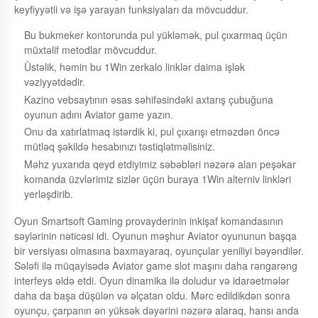
keyfiyyətli və işə yarayan funksiyaları da mövcuddur.
Bu bukmeker kontorunda pul yükləmək, pul çıxarmaq üçün
müxtəlif metodlar mövcuddur.
Üstəlik, həmin bu 1Win zerkalo linklər daima işlək
vəziyyətdədir.
Kazino vebsaytının əsas səhifəsindəki axtarış çubuğuna
oyunun adını Aviator game yazın.
Onu da xatırlatmaq istərdik ki, pul çıxarışı etməzdən öncə
mütləq şəkildə hesabınızı təstiqlətməlisiniz.
Məhz yuxarıda qeyd etdiyimiz səbəbləri nəzərə alan peşəkar
komanda üzvlərimiz sizlər üçün buraya 1Win alterniv linkləri
yerləşdirib.
Oyun Smartsoft Gaming provayderinin inkişaf komandasının
səylərinin nəticəsi idi. Oyunun məşhur Aviator oyununun başqa
bir versiyası olmasına baxmayaraq, oyunçular yeniliyi bəyəndilər.
Sələfi ilə müqayisədə Aviator game slot maşını daha rəngarəng
interfeys əldə etdi. Oyun dinamika ilə doludur və idarəetmələr
daha da başa düşülən və əlçatan oldu. Mərc edildikdən sonra
oyunçu, çarpanın ən yüksək dəyərini nəzərə alaraq, hansı anda