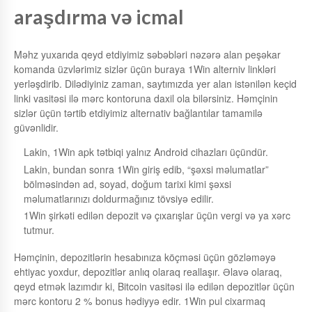
araşdırma və icmal
Məhz yuxarıda qeyd etdiyimiz səbəbləri nəzərə alan peşəkar
komanda üzvlərimiz sizlər üçün buraya 1Win alterniv linkləri
yerləşdirib. Dilədiyiniz zaman, saytımızda yer alan istənilən keçid
linki vasitəsi ilə mərc kontoruna daxil ola bilərsiniz. Həmçinin
sizlər üçün tərtib etdiyimiz alternativ bağlantılar tamamilə
güvənlidir.
Lakin, 1Win apk tətbiqi yalnız Android cihazları üçündür.
Lakin, bundan sonra 1Win giriş edib, “şəxsi məlumatlar”
bölməsindən ad, soyad, doğum tarixi kimi şəxsi
məlumatlarınızı doldurmağınız tövsiyə edilir.
1Win şirkəti edilən depozit və çıxarışlar üçün vergi və ya xərc
tutmur.
Həmçinin, depozitlərin hesabınıza köçməsi üçün gözləməyə
ehtiyac yoxdur, depozitlər anlıq olaraq reallaşır. Əlavə olaraq,
qeyd etmək lazımdır ki, Bitcoin vasitəsi ilə edilən depozitlər üçün
mərc kontoru 2 % bonus hədiyyə edir. 1Win pul cixarmaq