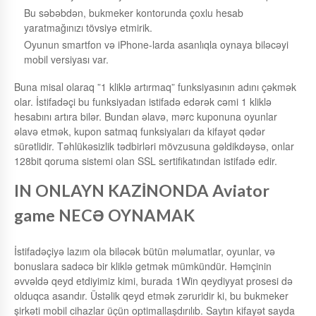
Bu səbəbdən, bukmeker kontorunda çoxlu hesab
yaratmağınızı tövsiyə etmirik.
Oyunun smartfon və iPhone-larda asanlıqla oynaya biləcəyi
mobil versiyası var.
Buna misal olaraq ”1 kliklə artırmaq” funksiyasının adını çəkmək
olar. İstifadəçi bu funksiyadan istifadə edərək cəmi 1 kliklə
hesabını artıra bilər. Bundan əlavə, mərc kuponuna oyunlar
əlavə etmək, kupon satmaq funksiyaları da kifayət qədər
sürətlidir. Təhlükəsizlik tədbirləri mövzusuna gəldikdəysə, onlar
128bit qoruma sistemi olan SSL sertifikatından istifadə edir.
IN ONLAYN KAZİNONDA Aviator
game NECƏ OYNAMAK
İstifadəçiyə lazım ola biləcək bütün məlumatlar, oyunlar, və
bonuslara sadəcə bir kliklə getmək mümkündür. Həmçinin
əvvəldə qeyd etdiyimiz kimi, burada 1Win qeydiyyat prosesi də
olduqca asandır. Üstəlik qeyd etmək zəruridir ki, bu bukmeker
şirkəti mobil cihazlar üçün optimallaşdırılıb. Saytın kifayət sayda