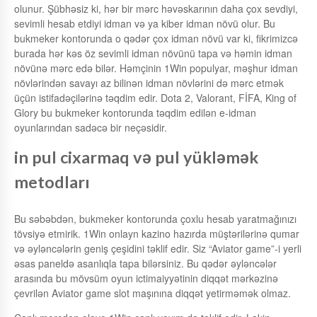
olunur. Şübhəsiz ki, hər bir mərc həvəskarının daha çox sevdiyi,
sevimli hesab etdiyi idman və ya kiber idman növü olur. Bu
bukmeker kontorunda o qədər çox idman növü var ki, fikrimizcə
burada hər kəs öz sevimli idman növünü tapa və həmin idman
növünə mərc edə bilər. Həmçinin 1Win populyar, məşhur idman
növlərindən savayı az bilinən idman növlərini də mərc etmək
üçün istifadəçilərinə təqdim edir. Dota 2, Valorant, FİFA, King of
Glory bu bukmeker kontorunda təqdim edilən e-idman
oyunlarından sadəcə bir neçəsidir.
in pul cixarmaq və pul yükləmək
metodları
Bu səbəbdən, bukmeker kontorunda çoxlu hesab yaratmağınızı
tövsiyə etmirik. 1Win onlayn kazino hazırda müştərilərinə qumar
və əyləncələrin geniş çeşidini təklif edir. Siz “Aviator game”-i yerli
əsas paneldə asanlıqla tapa bilərsiniz. Bu qədər əyləncələr
arasında bu mövsüm oyun ictimaiyyətinin diqqət mərkəzinə
çevrilən Aviator game slot maşınına diqqət yetirməmək olmaz.