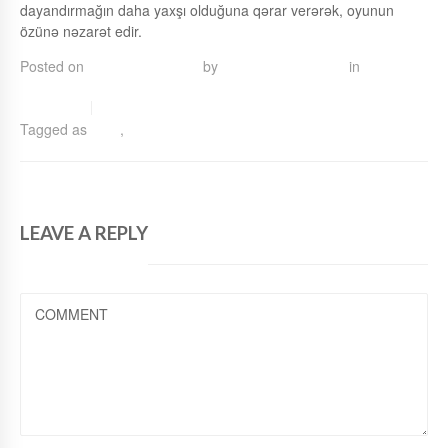
dayandırmağın daha yaxşı olduğuna qərar verərək, oyunun
özünə nəzarət edir.
Posted on
January 30, 2024
by
Touka Abel Esdras
in
1Win
yukle: idman və kazino üçün ən yaxşı tətbiq" kimi tərcümə edilə
bilər - 389
0 comments
Tagged as
1win
,
1win AZ
LEAVE A REPLY
COMMENT