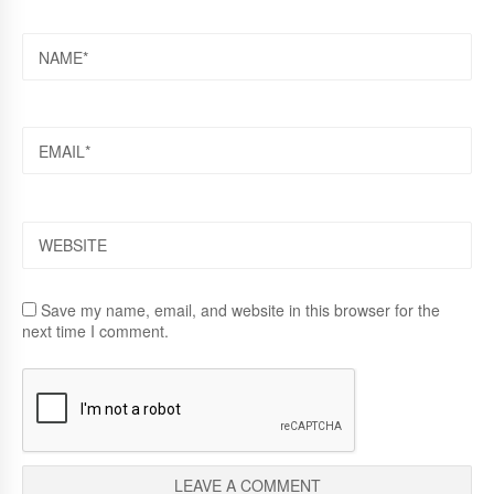
NAME
EMAIL
WEBSITE
Save my name, email, and website in this browser for the
next time I comment.