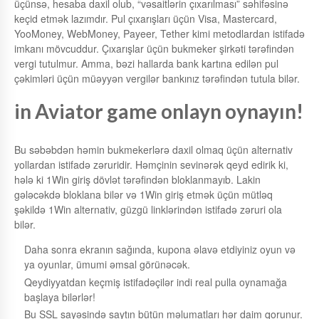
üçünsə, hesaba daxil olub, “vəsaitlərin çıxarılması” səhifəsinə
keçid etmək lazımdır. Pul çıxarışları üçün Visa, Mastercard,
YooMoney, WebMoney, Payeer, Tether kimi metodlardan istifadə
imkanı mövcuddur. Çıxarışlar üçün bukmeker şirkəti tərəfindən
vergi tutulmur. Amma, bəzi hallarda bank kartına edilən pul
çəkimləri üçün müəyyən vergilər bankınız tərəfindən tutula bilər.
in Aviator game onlayn oynayın!
Bu səbəbdən həmin bukmekerlərə daxil olmaq üçün alternativ
yollardan istifadə zəruridir. Həmçinin sevinərək qeyd edirik ki,
hələ ki 1Win giriş dövlət tərəfindən bloklanmayıb. Lakin
gələcəkdə bloklana bilər və 1Win giriş etmək üçün mütləq
şəkildə 1Win alternativ, güzgü linklərindən istifadə zəruri ola
bilər.
Daha sonra ekranın sağında, kupona əlavə etdiyiniz oyun və
ya oyunlar, ümumi əmsal görünəcək.
Qeydiyyatdan keçmiş istifadəçilər indi real pulla oynamağa
başlaya bilərlər!
Bu SSL sayəsində saytın bütün məlumatları hər daim qorunur.