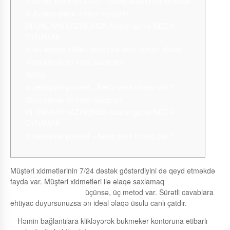
in idman mərcləri 2023 – Geniş araşdırma və icmal
in Aviator game onlayn oynayın!
IN ONLAYN KAZİNONDA Aviator game NECƏ
OYNAMAK
in-də təqdim edilən idman və kiber idman növləri
Mərc etmək və mərc bazarları
Nəticə
in qeydiyyat prosesi – Necə qeyd olmaq olar?
Mərc etmək və mərc bazarları
IN ONLAYN KAZİNONDA Aviator game NECƏ
OYNAMAK
in qeydiyyat prosesi – Necə qeyd olmaq olar?
Müştəri xidmətlərinin 7/24 dəstək göstərdiyini də qeyd etməkdə
fayda var. Müştəri xidmətləri ilə əlaqə saxlamaq
https://1winaz777.com
üçünsə, üç metod var. Sürətli cavablara
ehtiyac duyursunuzsa ən ideal əlaqə üsulu canlı çatdır.
Həmin bağlantılara klikləyərək bukmeker kontoruna etibarlı