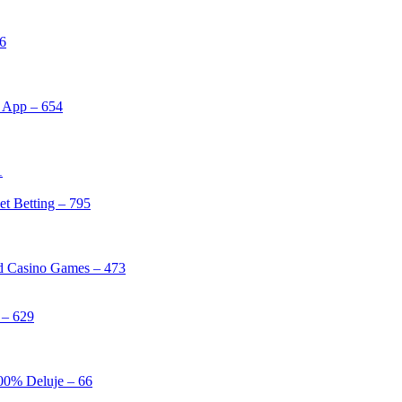
6
 App – 654
1
et Betting – 795
nd Casino Games – 473
 – 629
00% Deluje – 66