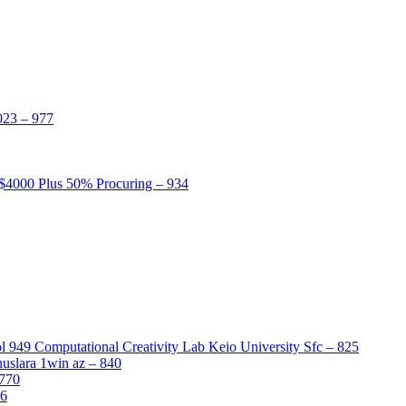
023 – 977
$4000 Plus 50% Procuring – 934
l 949 Computational Creativity Lab Keio University Sfc – 825
uslara 1win az – 840
 770
96