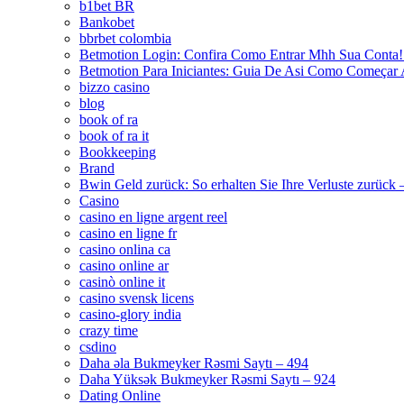
b1bet BR
Bankobet
bbrbet colombia
Betmotion Login: Confira Como Entrar Mhh Sua Conta!
Betmotion Para Iniciantes: Guia De Asi Como Começar 
bizzo casino
blog
book of ra
book of ra it
Bookkeeping
Brand
Bwin Geld zurück: So erhalten Sie Ihre Verluste zurück 
Casino
casino en ligne argent reel
casino en ligne fr
casino onlina ca
casino online ar
casinò online it
casino svensk licens
casino-glory india
crazy time
csdino
Daha əla Bukmeyker Rəsmi Saytı – 494
Daha Yüksək Bukmeyker Rəsmi Saytı – 924
Dating Online