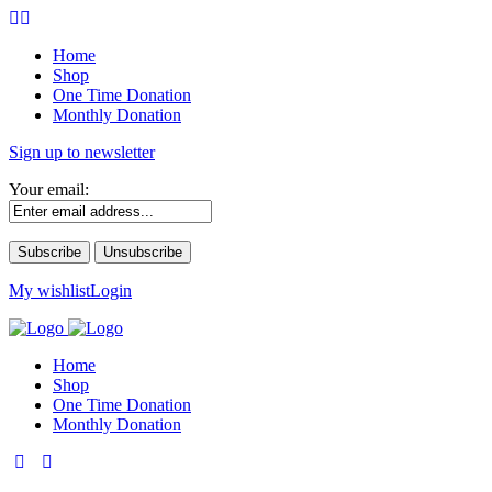
Home
Shop
One Time Donation
Monthly Donation
Sign up to newsletter
Your email:
My wishlist
Login
Home
Shop
One Time Donation
Monthly Donation