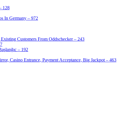
– 128
os In Germany – 972
r Existing Customers From Oddschecker – 243
67
Başlanğıc – 192
Mirror, Casino Entrance, Payment Acceptance, Big Jackpot – 463