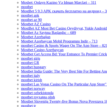
Mosbet: Onlayn Kazino Və Idman Mərcləri – 311
mostbet
MostBet 5 9.3 APK скачать бесплатно на андроид – 3
mostbet apk
mostbet az 90
Mostbet AZ Casino
MostBet AZ Most Bet Casino Qeydiyyat, Yukle Android
Mostbet Az Saytına Başlanğıc – 689
Mostbet Azerbaijan
Mostbet Azerbaycan Mobil Proqramını Indir – 713
‎mostbet Casino & Sports Wager On The App Store – 82
Mostbet Casino Azerbaycan
Mostbet Get Access Bd: Your Entrance To Premier Crick
mostbet giriş
mostbet GR
mostbet hungary
Mostbet India Guide: The Very Best Site For Betting A
mostbet italy
mostbet kirish
‎mostbet Las Vegas Casino On The Particular App Store"
mostbet norway
mostbet ozbekistonda
mostbet royxatga olish
Mostbet Slovenija Twenty-five Bonus Nova Povezava 1
mostbet tr