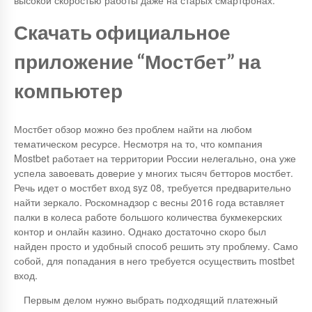
высокой скоростью работы даже на старых смартфонах.
Скачать официальное
приложение “Мостбет” на
компьютер
Мостбет обзор можно без проблем найти на любом
тематическом ресурсе. Несмотря на то, что компания
Mostbet работает на территории России нелегально, она уже
успела завоевать доверие у многих тысяч бетторов мостбет.
Речь идет о мостбет вход syz 08, требуется предварительно
найти зеркало. Роскомнадзор с весны 2016 года вставляет
палки в колеса работе большого количества букмекерских
контор и онлайн казино. Однако достаточно скоро был
найден просто и удобный способ решить эту проблему. Само
собой, для попадания в него требуется осуществить mostbet
вход.
Первым делом нужно выбрать подходящий платежный