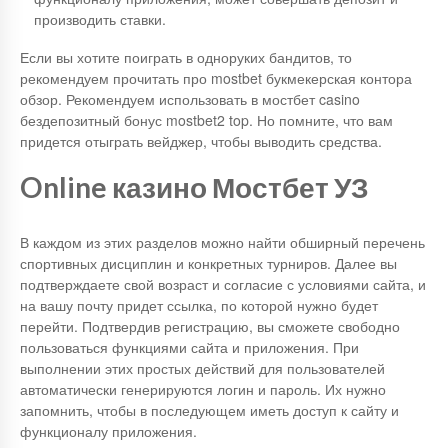
производить ставки.
Если вы хотите поиграть в одноруких бандитов, то
рекомендуем прочитать про mostbet букмекерская контора
обзор. Рекомендуем использовать в мостбет casino
бездепозитный бонус mostbet2 top. Но помните, что вам
придется отыграть вейджер, чтобы выводить средства.
Online казино Мостбет УЗ
В каждом из этих разделов можно найти обширный перечень
спортивных дисциплин и конкретных турниров. Далее вы
подтверждаете свой возраст и согласие с условиями сайта, и
на вашу почту придет ссылка, по которой нужно будет
перейти. Подтвердив регистрацию, вы сможете свободно
пользоваться функциями сайта и приложения. При
выполнении этих простых действий для пользователей
автоматически генерируются логин и пароль. Их нужно
запомнить, чтобы в последующем иметь доступ к сайту и
функционалу приложения.