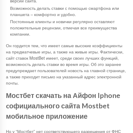
версии сайта.
Возможность делать ставки с помощью смартфона или
планшета – комфортно и удобно.
Постоянные клиенты и новички регулярно оставляют
положительные рецензии, отмечая все преимущества
компании.
Он гордится тем, что имеет самые высокие коэффициенты
на предматчевые игры, а также на живые игры. Фактически,
сайт ставок MostBet имеет, среди своих лучших функций,
возможность делать ставки во время игры. Об это заранее
предупреждает пользователей новость на главной странице,
а также приходит письмо на указанный адрес электронной
почты.
Мостбет скачать на Айфон Iphone
cофициального сайта Mostbet
мобильное приложение
Но у “Мостбет” нет соответствующего разрешения от ФНС