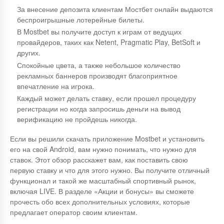
За внесение депозита клиентам Мостбет онлайн выдаются
беспроигрышные лотерейные билеты.
В Mostbet вы получите доступ к играм от ведущих
провайдеров, таких как Netent, Pragmatic Play, BetSoft и
других.
Спокойные цвета, а также небольшое количество
рекламных баннеров производят благоприятное
впечатление на игрока.
Каждый может делать ставку, если прошел процедуру
регистрации но когда запросишь деньги на вывод
верификацию не пройдешь никогда.
Если вы решили скачать приложение Mostbet и установить
его на свой Android, вам нужно понимать, что нужно для
ставок. Этот обзор расскажет вам, как поставить свою
первую ставку и что для этого нужно. Вы получите отличный
функционал и такой же масштабный спортивный рынок,
включая LIVE. В разделе «Акции и бонусы» вы сможете
прочесть обо всех дополнительных условиях, которые
предлагает оператор своим клиентам.