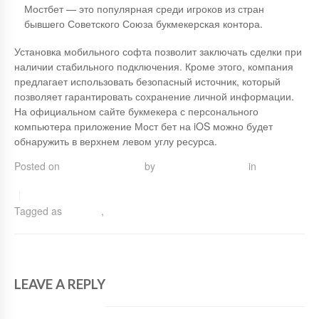
Мостбет — это популярная среди игроков из стран
бывшего Советского Союза букмекерская контора.
Установка мобильного софта позволит заключать сделки при
наличии стабильного подключения. Кроме этого, компания
предлагает использовать безопасный источник, который
позволяет гарантировать сохранение личной информации.
На официальном сайте букмекера с персонального
компьютера приложение Мост бет на iOS можно будет
обнаружить в верхнем левом углу ресурса.
Posted on
January 28, 2024
by
Touka Abel Esdras
in
Мостбет
официальный сайт букмекерской конторы Mostbet - 628
0 comments
Tagged as
mostbet
,
mostbet UZ
LEAVE A REPLY