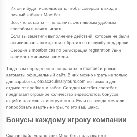
Их он и будет использовать, чтобы совершить вход в
личный кабинет Мостбет.
Все, что остается – пополнить счет любым удобным
способом и начать играть.
Если вы заметили выполнение действий, которые не были
активированы вами, стоит обратиться в службу поддержки.
Сегодня в mostbet casino регистрация registration 7вин
занимает минимум времени.
Тогда вам определенно понравятся в mostbet игровые
автоматы официальный сайт. В них можно играть не только
для заработка, oaxacaculinarytours.com но также и для
отдыха от проблем и забот. Сегодня мостбет спортбет
предлагает огромное количество видеослотов, бонусов,
акций и платежных инструментов. Если вы всегда мечтали
попробовать азартные игры, то это ваш шанс.
Бонусы каждому игроку компании
Скачав файл-установщик Мост бет, пользователю