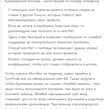
букмекерской конторе – регистрация по номеру телефона.
С помощью этих кодов вы можете получить скидки на
ставки и другие бонусы, которые помогут вам
максимизировать свою прибыль.
Если вы хотите попробовать азартные игры, то
рекомендуем вам посетить ru ru мостбет.
Здесь ответ быстрый и позволяет пообщаться со службой
поддержки до окончательного решения проблемы.
Старый мостбет с любовью вспоминают давние игроки,
которые проводили на нем много времени.
Клиент, попадая на рынок, должен нажать на
коэффициент, чтобы его ставка отобразилась в купоне.
Чтобы скачать МостБет на Андроид, нужно перейти в
ГуглПлэй или на официальный сайт БК. Также загрузить
лобби букмекера можно по ссылке «mostbet скачать». Чем
чаще слоты используются игроками, тем выше их ранг в
итоговой таблице. Mostbet официальный сайт вход
открывает доступ ко всем имеющимся функциям и азартным
развлечениям организации. Приложение характеризуется