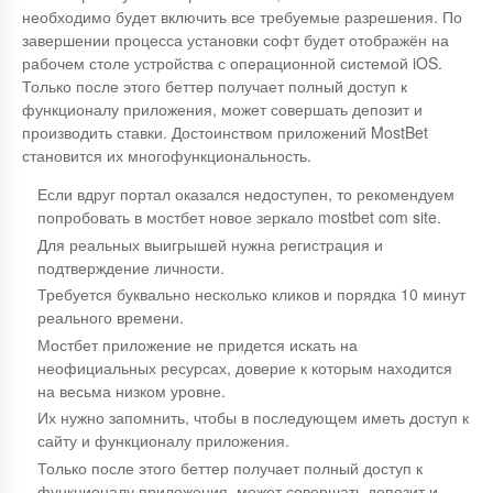
необходимо будет включить все требуемые разрешения. По
завершении процесса установки софт будет отображён на
рабочем столе устройства с операционной системой iOS.
Только после этого беттер получает полный доступ к
функционалу приложения, может совершать депозит и
производить ставки. Достоинством приложений MostBet
становится их многофункциональность.
Если вдруг портал оказался недоступен, то рекомендуем
попробовать в мостбет новое зеркало mostbet com site.
Для реальных выигрышей нужна регистрация и
подтверждение личности.
Требуется буквально несколько кликов и порядка 10 минут
реального времени.
Мостбет приложение не придется искать на
неофициальных ресурсах, доверие к которым находится
на весьма низком уровне.
Их нужно запомнить, чтобы в последующем иметь доступ к
сайту и функционалу приложения.
Только после этого беттер получает полный доступ к
функционалу приложения, может совершать депозит и