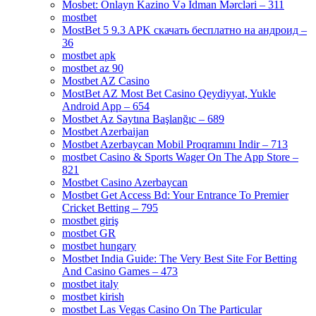
Mosbet: Onlayn Kazino Və Idman Mərcləri – 311
mostbet
MostBet 5 9.3 APK скачать бесплатно на андроид –
36
mostbet apk
mostbet az 90
Mostbet AZ Casino
MostBet AZ Most Bet Casino Qeydiyyat, Yukle
Android App – 654
Mostbet Az Saytına Başlanğıc – 689
Mostbet Azerbaijan
Mostbet Azerbaycan Mobil Proqramını Indir – 713
‎mostbet Casino & Sports Wager On The App Store –
821
Mostbet Casino Azerbaycan
Mostbet Get Access Bd: Your Entrance To Premier
Cricket Betting – 795
mostbet giriş
mostbet GR
mostbet hungary
Mostbet India Guide: The Very Best Site For Betting
And Casino Games – 473
mostbet italy
mostbet kirish
‎mostbet Las Vegas Casino On The Particular