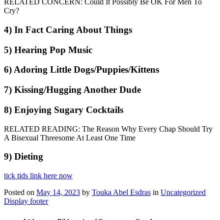
RELATED CONCERN: Could It Possibly Be OK For Men To
Cry?
4) In Fact Caring About Things
5) Hearing Pop Music
6) Adoring Little Dogs/Puppies/Kittens
7) Kissing/Hugging Another Dude
8) Enjoying Sugary Cocktails
RELATED READING: The Reason Why Every Chap Should Try
A Bisexual Threesome At Least One Time
9) Dieting
tick tids link here now
Posted on
May 14, 2023
by
Touka Abel Esdras
in
Uncategorized
Display footer